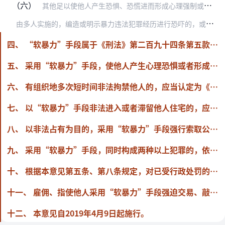
（六）
其他足以使他人产生恐惧、恐慌进而形成心理强制或者足以影响、限制人身自由、危及人身财产安全或者影响正常生活、工作、生产、经营的情形。
由
多人实施的，编造或明示暴力违法犯罪经历进行恐吓的，或者以自报组织、头目名号、统一着装、显露纹身、特殊标识以及其他明示、暗示方式，足以使他人感知相关行为的有组织…
四、 “软暴力”手段属于《刑法》第二百九十四条第五款第（三）项“黑社会性质组织行为特征”以及《指导意见》第14条“恶势力”概念中的“其他手段”。
五、 采用“软暴力”手段，使他人产生心理恐惧或者形成心理强制，分别属于《刑法》第二百二十六条规定的“威胁”、《刑法》第二百九十三条第一款第（二）项规定的“恐吓”，同时符合其他犯罪构成要件的，应当分别以强迫交易罪、寻衅滋事罪定罪处罚。
六、 有组织地多次短时间非法拘禁他人的，应当认定为《刑法》第二百三十八条规定的“以其他方法非法剥夺他人人身自由”。非法拘禁他人三次以上、每次持续时间在四小时以上，或者非法拘禁他人累计时间在十二小时以上的，应当以非法拘禁罪定罪处罚。
七、 以“软暴力”手段非法进入或者滞留他人住宅的，应当认定为《刑法》第二百四十五条规定的“非法侵入他人住宅”，同时符合其他犯罪构成要件的，应当以非法侵入住宅罪定罪处罚。
八、 以非法占有为目的，采用“软暴力”手段强行索取公私财物，同时符合《刑法》第二百七十四条规定的其他犯罪构成要件的，应当以敲诈勒索罪定罪处罚。
九、 采用“软暴力”手段，同时构成两种以上犯罪的，依法按照处罚较重的犯罪定罪处罚，法律另有规定的除外。
十、 根据本意见第五条、第八条规定，对已受行政处罚的行为追究刑事责任的，行为人先前所受的行政拘留处罚应当折抵刑期，罚款应当抵扣罚金。
十一、 雇佣、指使他人采用“软暴力”手段强迫交易、敲诈勒索，构成强迫交易罪、敲诈勒索罪的，对雇佣者、指使者，一般应当以共同犯罪中的主犯论处。
十二、 本意见自2019年4月9日起施行。