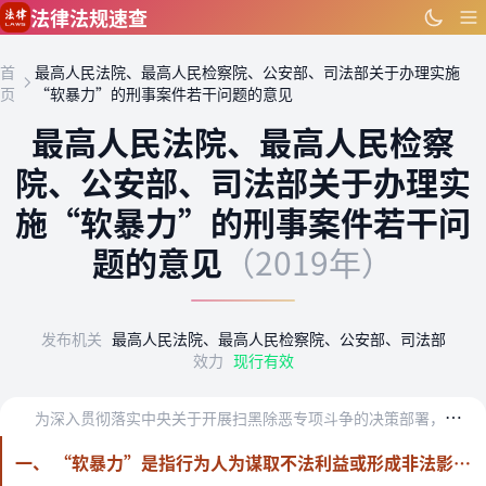
跳到主要内容
法律法规速查
首
最高人民法院、最高人民检察院、公安部、司法部关于办理实施
页
“软暴力”的刑事案件若干问题的意见
最高人民法院、最高人民检察
院、公安部、司法部关于办理实
施“软暴力”的刑事案件若干问
题的意见
（2019年）
发布机关
最高人民法院、最高人民检察院、公安部、司法部
效力
现行有效
为
深入贯彻落实中央关于开展扫黑除恶专项斗争的决策部署，正确理解和适用最高人民法院、最高人民检察院、公安部、司法部《关于办理黑恶势力犯罪案件若干问题的指导意见》（…
一、 “软暴力”是指行为人为谋取不法利益或形成非法影响，对他人或者在有关场所进行滋扰、纠缠、哄闹、聚众造势等，足以使他人产生恐惧、恐慌进而形成心理强制，或者足以影响、限制人身自由、危及人身财产安全，影响正常生活、工作、生产、经营的违法犯罪手段。