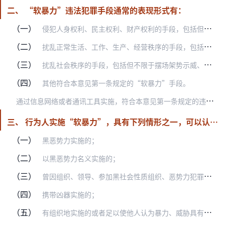
二、 “软暴力”违法犯罪手段通常的表现形式有：
（一）
侵犯人身权利、民主权利、财产权利的手段，包括但不限于跟踪贴靠、扬言传播疾病、揭发隐私、恶意举报、诬告陷害、破坏、霸占财物等；
（二）
扰乱正常生活、工作、生产、经营秩序的手段，包括但不限于非法侵入他人住宅、破坏生活设施、设置生活障碍、贴报喷字、拉挂横幅、燃放鞭炮、播放哀乐、摆放花圈、泼洒污物、…
（三）
扰乱社会秩序的手段，包括但不限于摆场架势示威、聚众哄闹滋扰、拦路闹事等；
（四）
其他符合本意见第一条规定的“软暴力”手段。
通
过信息网络或者通讯工具实施，符合本意见第一条规定的违法犯罪手段，应当认定为“软暴力”。
三、 行为人实施“软暴力”，具有下列情形之一，可以认定为足以使他人产生恐惧、恐慌进而形成心理强制或者足以影响、限制人身自由、危及人身财产安全或者影响正常生活、工作、生产、经营：
（一）
黑恶势力实施的；
（二）
以黑恶势力名义实施的；
（三）
曾因组织、领导、参加黑社会性质组织、恶势力犯罪集团、恶势力以及因强迫交易、非法拘禁、敲诈勒索、聚众斗殴、寻衅滋事等犯罪受过刑事处罚后又实施的；
（四）
携带凶器实施的；
（五）
有组织地实施的或者足以使他人认为暴力、威胁具有现实可能性的；