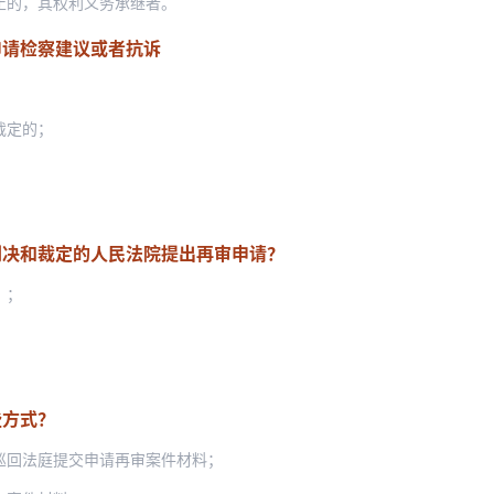
止的，其权利义务承继者。
申请检察建议或者抗诉
裁定的；
判决和裁定的人民法院提出再审申请？
）；
些方式？
巡回法庭提交申请再审案件材料；