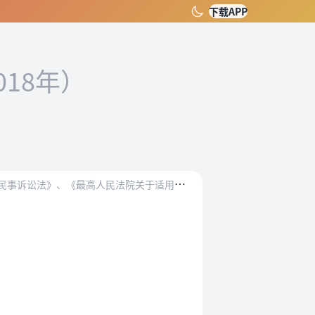
下载APP
018年）
为
依法保护当事人正确行使民事申请再审权利，维护人民法院生效判决的稳定性、权威性，依据《中华人民共和国民事诉讼法》、《最高人民法院关于适用〈中华人民共和国民事诉讼…