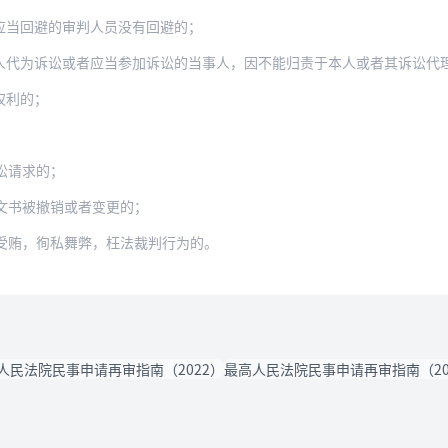
应当回避的审判人员没有回避的；
人代为诉讼或者应当参加诉讼的当事人，因不能归责于本人或者其诉讼代
权利的；
讼请求的；
文书被撤销或者变更的；
受贿，徇私舞弊，枉法裁判行为的。
人民法院民事申请再审指南（2022）
最高人民法院民事申请再审指南（20