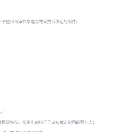
不予提出再审检察建议或者抗诉决定的案件。
？
人；
其民事权益，所提出的执行异议被裁定驳回的案外人；