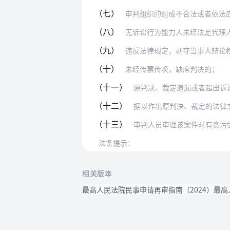
（七）
审判组织的组成不合法或者依法
（八）
无诉讼行为能力人未经法定代理
（九）
违反法律规定，剥夺当事人辩论
（十）
未经传票传唤，缺席判决的；
（十一）
原判决、裁定遗漏或者超出诉
（十二）
据以作出原判决、裁定的法律
（十三）
审判人员审理该案件时有贪污
法条提示：
相关版本
最高人民法院民事申请再审指南（2024）
最高