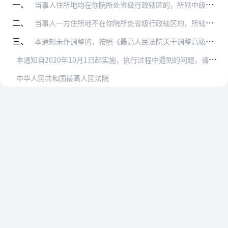
一、
当事人住所地均在你院所处省级行政辖区的，所辖中级人民法院管辖诉讼标的额1亿元以上的第一审民商事案件。
二、
当事人一方住所地不在你院所处省级行政辖区的，所辖中级人民法院管辖诉讼标的额5000万元以上的第一审民商事案件。
三、
本通知未作调整的，按照《最高人民法院关于调整高级人民法院和中级人民法院管辖第一审民商事案件标准的通知》（法发〔2015〕7号）、《最高人民法院关于调整部分高级人…
本
通知自2020年10月1日起实施，执行过程中遇到的问题，请及时报告我院。
中华人民共和国最高人民法院