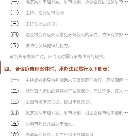
（一）
确定案件审理方案、庭审提纲，协调合议庭成员庭审分工，指导合议庭成员或者审判辅助人员做好其他必要的庭审准备工作；
（二）
主持、指挥庭审活动；
（三）
主持合议庭评议；
（四）
建议将合议庭处理意见分歧较大的案件，依照有关规定和程序提交专业法官会议讨论或者审判委员会讨论决定；
（五）
依法行使其他审判权力。
审判长承办案件时，应当同时履行承办法官的职责。
四、 合议庭审理案件时，承办法官履行以下职责：
（一）
主持或者指导审判辅助人员做好庭前会议、庭前调解、证据交换等庭前准备工作及其他审判辅助工作；
（二）
就当事人提出的管辖权异议及保全、司法鉴定、证人出庭、非法证据排除申请等提请合议庭评议；
（三）
全面审核涉案证据，提出审查意见；
（四）
拟定案件审理方案、庭审提纲，根据案件审理需要制作阅卷笔录；
（五）
协助审判长开展庭审活动；
（六）
参与案件评议，并先行提出处理意见；