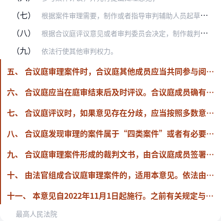
（七）
根据案件审理需要，制作或者指导审判辅助人员起草审理报告、类案检索报告等；
（八）
根据合议庭评议意见或者审判委员会决定，制作裁判文书等；
（九）
依法行使其他审判权力。
五、 合议庭审理案件时，合议庭其他成员应当共同参与阅卷、庭审、评议等审判活动，根据审判长安排完成相应审判工作。
六、 合议庭应当在庭审结束后及时评议。合议庭成员确有客观原因难以实现线下同场评议的，可以通过人民法院办案平台采取在线方式评议，但不得以提交书面意见的方式参加评议或者委托他人参加评议。合议庭评议过程不向未直接参加案件审理工作的人员公开。
七、 合议庭评议时，如果意见存在分歧，应当按照多数意见作出决定，但是少数意见应当记入笔录。
八、 合议庭发现审理的案件属于“四类案件”或者有必要参照“四类案件”监督管理的，应当按照有关规定及时向院庭长报告。
九、 合议庭审理案件形成的裁判文书，由合议庭成员签署并共同负责。合议庭其他成员签署前，可以对裁判文书提出修改意见，并反馈承办法官。
十、 由法官组成合议庭审理案件的，适用本意见。依法由法官和人民陪审员组成合议庭的运行机制另行规定。执行案件办理过程中需要组成合议庭评议或者审核的事项，参照适用本意见。
十一、 本意见自2022年11月1日起施行。之前有关规定与本意见不一致的，按照本意见执行。
最高人民法院