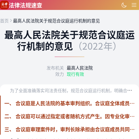
跳到主要内容
法律法规速查
首页
最高人民法院关于规范合议庭运行机制的意见
最高人民法院关于规范合议庭运
行机制的意见
（2022年）
发布机关
最高人民法院
效力
现行有效
为
了全面准确落实司法责任制，规范合议庭运行机制，明确合议庭职责，根据《中华人民共和国人民法院组织法》《中华人民共和国法官法》《中华人民共和国刑事诉讼法》《中华人…
一、 合议庭是人民法院的基本审判组织。合议庭全体成员平等参与案件的阅卷、庭审、评议、裁判等审判活动，对案件的证据采信、事实认定、法律适用、诉讼程序、裁判结果等问题独立发表意见并对此承担相应责任。
二、 合议庭可以通过指定或者随机方式产生。因专业化审判或者案件繁简分流工作需要，合议庭成员相对固定的，应当定期轮换交流。属于“四类案件”或者参照“四类案件”监督管理的，院庭长可以按照其职权指定合议庭成员。以指定方式产生合议庭的，应当在办案平台全程留痕，或者形成书面记录入卷备查。
三、 合议庭审理案件时，审判长除承担由合议庭成员共同承担的职责外，还应当履行以下职责：