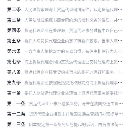
第二条
人民法院审理海上货运代理纠纷案件，认定货运代理企业因处理海上货运代理事务与委托人之间形成代理、运输、仓储等不同法律关系的，应分别适用相关的法律规定。
第三条
人民法院应根据书面合同约定的权利义务的性质，并综合考虑货运代理企业取得报酬的名义和方式、开具发票的种类和收费项目、当事人之间的交易习惯以及合同实际履行的其他情况…
第四条
货运代理企业在处理海上货运代理事务过程中以自己的名义签发提单、海运单或者其他运输单证，委托人据此主张货运代理企业承担承运人责任的，人民法院应予支持。
第五条
委托人与货运代理企业约定了转委托权限，当事人就权限范围内的海上货运代理事务主张委托人同意转委托的，人民法院应予支持。
第六条
一方当事人根据双方的交易习惯，有理由相信行为人有权代表对方当事人订立海上货运代理合同，该方当事人依据民法典第一百七十二条的规定主张合同成立的，人民法院应予支持。
第七条
海上货运代理合同约定货运代理企业交付处理海上货运代理事务取得的单证以委托人支付相关费用为条件，货运代理企业以委托人未支付相关费用为由拒绝交付单证的，人民法院应予…
第八条
货运代理企业接受契约托运人的委托办理订舱事务，同时接受实际托运人的委托向承运人交付货物，实际托运人请求货运代理企业交付其取得的提单、海运单或者其他运输单证的，人…
第九条
货运代理企业按照概括委托权限完成海上货运代理事务，请求委托人支付相关合理费用的，人民法院应予支持。
第十条
委托人以货运代理企业处理海上货运代理事务给委托人造成损失为由，主张由货运代理企业承担相应赔偿责任的，人民法院应予支持，但货运代理企业证明其没有过错的除外。
第十一条
货运代理企业未尽谨慎义务，与未在我国交通主管部门办理提单登记的无船承运业务经营者订立海上货物运输合同，造成委托人损失的，应承担相应的赔偿责任。
第十二条
货运代理企业接受未在我国交通主管部门办理提单登记的无船承运业务经营者的委托签发提单，当事人主张由货运代理企业和无船承运业务经营者对提单项下的损失承担连带责任的，…
第十三条
因本规定第一条所列纠纷提起的诉讼，由海事法院管辖。