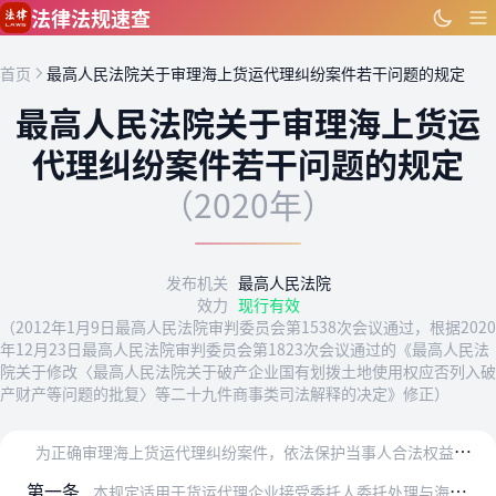
跳到主要内容
法律法规速查
首页
最高人民法院关于审理海上货运代理纠纷案件若干问题的规定
最高人民法院关于审理海上货运
代理纠纷案件若干问题的规定
（2020年）
发布机关
最高人民法院
效力
现行有效
（2012年1月9日最高人民法院审判委员会第1538次会议通过，根据2020
年12月23日最高人民法院审判委员会第1823次会议通过的《最高人民法
院关于修改〈最高人民法院关于破产企业国有划拨土地使用权应否列入破
产财产等问题的批复〉等二十九件商事类司法解释的决定》修正）
为
正确审理海上货运代理纠纷案件，依法保护当事人合法权益，根据《中华人民共和国民法典》《中华人民共和国海商法》《中华人民共和国民事诉讼法》和《中华人民共和国海事诉…
第一条
本规定适用于货运代理企业接受委托人委托处理与海上货物运输有关的货运代理事务时发生的下列纠纷：