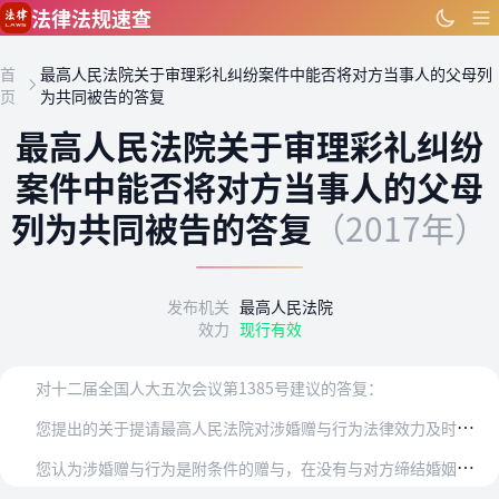
跳到主要内容
法律法规速查
首
最高人民法院关于审理彩礼纠纷案件中能否将对方当事人的父母列
页
为共同被告的答复
最高人民法院关于审理彩礼纠纷
案件中能否将对方当事人的父母
列为共同被告的答复
（2017年）
发布机关
最高人民法院
效力
现行有效
对十二届全国人大五次会议第1385号建议的答复：
您
提出的关于提请最高人民法院对涉婚赠与行为法律效力及时出台合乎法理的司法解释的建议收悉，现答复如下：
您
认为涉婚赠与行为是附条件的赠与，在没有与对方缔结婚姻或最终离婚的情况下，赠与行为所附条件不复存在，我们同意您的观点。