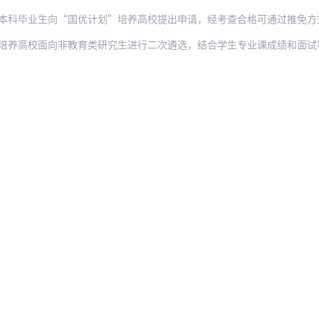
业生向“国优计划”培养高校提出申请，经考查合格可通过推免方式被录取为“国优计划”
校面向非教育类研究生进行二次遴选，结合学生专业课成绩和面试等综合考察学生从教潜质