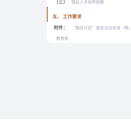
（三）
强化人才培养统筹
五、 工作要求
附件：
“国优计划”首批试点安排（略
教育部
使用帮助
法律法规速查