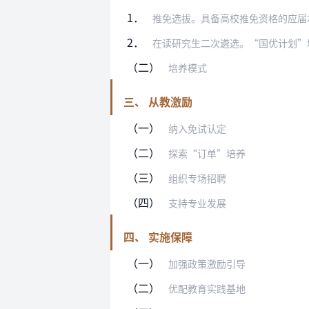
1．
推免选拔。具备高校推免资格的应届本科毕
2．
在读研究生二次遴选。“国优计划”培养高
（二）
培养模式
三、 从教激励
（一）
纳入免试认定
（二）
探索“订单”培养
（三）
组织专场招聘
（四）
支持专业发展
四、 实施保障
（一）
加强政策激励引导
（二）
优配教育实践基地