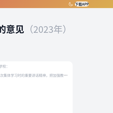
下载APP
的意见
（2023年）
学校：
为
贯彻落实党的二十大精神，贯彻落实习近平总书记关于教育的重要论述特别是2023年在中央政治局第三次、第五次集体学习时的重要讲话精神，把加强教师队伍建设作为建设教…