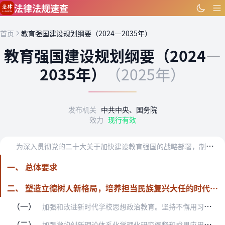
跳到主要内容
法律法规速查
首页
教育强国建设规划纲要（2024—2035年）
教育强国建设规划纲要（2024—
2035年）
（2025年）
发布机关
中共中央、国务院
效力
现行有效
为
深入贯彻党的二十大关于加快建设教育强国的战略部署，制定本规划纲要。
一、 总体要求
二、 塑造立德树人新格局，培养担当民族复兴大任的时代新人
（一）
加强和改进新时代学校思想政治教育。坚持不懈用习近平新时代中国特色社会主义思想铸魂育人，加强习近平总书记关于教育的重要论述的学理阐释。实施新时代立德树人工程，坚持…
（二）
加强党的创新理论体系化学理化研究阐释和成果应用。深入阐释党的创新理论科学内涵和实践要求，建强马克思主义理论学科，构建学科体系、学术体系、话语体系。全面推动党的创…