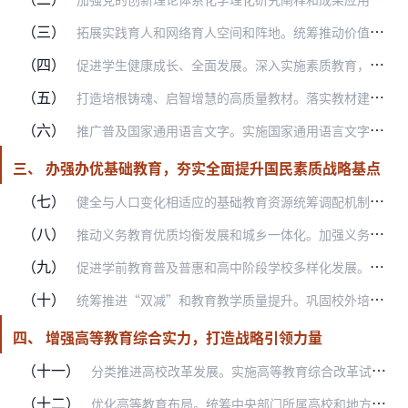
（三）
拓展实践育人和网络育人空间和阵地。统筹推动价值引领、实践体验、环境营造，探索课上课下协同、校内校外一体、线上线下融合的育人机制。组织学生体验感悟新时代生动实践和…
（四）
促进学生健康成长、全面发展。深入实施素质教育，健全德智体美劳全面培养体系，加快补齐体育、美育、劳动教育短板。落实健康第一教育理念，实施学生体质强健计划，中小学生…
（五）
打造培根铸魂、启智增慧的高质量教材。落实教材建设国家事权，体现党和国家意志。加强新时代马克思主义理论研究和建设工程重点教材建设。推进思政课教材建设。深入总结新时…
（六）
推广普及国家通用语言文字。实施国家通用语言文字普及攻坚和质量提升行动。提高全民语言文化素养。健全语言文字规范标准体系，建设新型国家语料库。开展语言国情国力调查。…
三、 办强办优基础教育，夯实全面提升国民素质战略基点
（七）
健全与人口变化相适应的基础教育资源统筹调配机制。深入实施基础教育扩优提质工程。探索逐步扩大免费教育范围。建立基础教育各学段学龄人口变化监测预警制度，优化中小学和…
（八）
推动义务教育优质均衡发展和城乡一体化。加强义务教育学校标准化建设，逐步缩小城乡、区域、校际、群体差距。促进学校优秀领导人员和骨干教师区域内统筹调配、交流轮岗。有…
（九）
促进学前教育普及普惠和高中阶段学校多样化发展。稳步增加公办幼儿园学位供给，落实和完善普惠性民办幼儿园扶持政策。支持有条件的幼儿园招收2至3岁幼儿。统筹推进市域内…
（十）
统筹推进“双减”和教育教学质量提升。巩固校外培训治理成果，严控学科类培训，规范非学科类培训。坚持依法治理，加强数字化、全流程管理。强化学校教育主阵地作用，全面提…
四、 增强高等教育综合实力，打造战略引领力量
（十一）
分类推进高校改革发展。实施高等教育综合改革试点。按照研究型、应用型、技能型等基本办学定位，区分综合性、特色化基本方向，明确各类高校发展定位，支持理工农医、人文社…
（十二）
优化高等教育布局。统筹中央部门所属高校和地方高校发展。加大高水平研究型大学建设力度，加快推进地方高校应用型转型。支持部省合建高校加快发展，优化省部共建高校区域布…