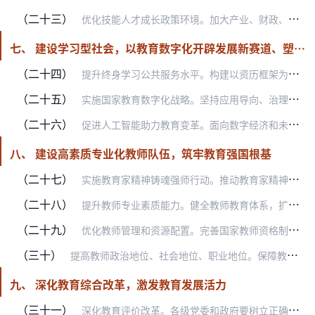
（二十三）
优化技能人才成长政策环境。加大产业、财政、金融、就业等政策支持，新增教育经费加大对职业教育支持。积极推动职业学校毕业生在落户、就业、参加招录（聘）、职称评聘、晋…
七、 建设学习型社会，以教育数字化开辟发展新赛道、塑造发展新优势
（二十四）
提升终身学习公共服务水平。构建以资历框架为基础、以学分银行为平台、以学习成果认证为重点的终身学习制度。加强教育资源共享和公共服务平台建设，建设学习型城市、学习型…
（二十五）
实施国家教育数字化战略。坚持应用导向、治理为基，推动集成化、智能化、国际化，建强用好国家智慧教育公共服务平台，建立横纵贯通、协同服务的数字教育体系。开发新型数字…
（二十六）
促进人工智能助力教育变革。面向数字经济和未来产业发展，加强课程体系改革，优化学科专业设置。制定完善师生数字素养标准，深化人工智能助推教师队伍建设。打造人工智能教…
八、 建设高素质专业化教师队伍，筑牢教育强国根基
（二十七）
实施教育家精神铸魂强师行动。推动教育家精神融入教师培养培训全过程，贯穿课堂教学、科学研究、社会实践各环节，构建日常浸润、项目赋能、平台支撑的教师发展良好生态。加…
（二十八）
提升教师专业素质能力。健全教师教育体系，扩大实施国家优秀中小学教师培养计划，推动高水平大学开展教师教育，提高师范教育办学质量。加强义务教育班主任队伍建设。完善高…
（二十九）
优化教师管理和资源配置。完善国家教师资格制度和教师招聘制度。优化各级各类学校师生配比，统筹做好寄宿制学校、公办幼儿园教职工编制配备。优化中小学教师“县管校聘”管…
（三十）
提高教师政治地位、社会地位、职业地位。保障教师课后服务工作合理待遇，优化教师工资结构，落实完善乡村教师生活补助政策。强化高中、幼儿园教师工资待遇保障，完善职业学…
九、 深化教育综合改革，激发教育发展活力
（三十一）
深化教育评价改革。各级党委和政府要树立正确政绩观，树立科学的教育评价导向，防止和纠正“分数至上”等偏差。有序推进中考改革。加快扩大优质高中招生指标到校，开展均衡…