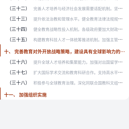
（三十二）
完善人才培养与经济社会发展需要适配机制。坚持总体适配、动态平衡、良性互动，完善人才需求预测预警机制，探索建立国家人才供需对接大数据平台，加强分行业分领域人才需求…
（三十三）
提升依法治教和管理水平。健全教育法律法规规章，研究编纂教育法典。完善学校管理体系，健全学校章程实施保障机制，落实学校办学自主权。坚决惩治学术不端行为及学术腐败，…
（三十四）
健全教育战略性投入机制。各级政府要加大财政投入力度，建立预算拨款和绩效激励约束机制，确保财政一般公共预算教育支出逐年只增不减，确保按在校学生人数平均的一般公共预…
（三十五）
构建教育科技人才一体统筹推进机制。加强主管部门定期会商，共同做好政策协调、项目统筹、资源配置。完善科教协同育人机制，加强创新资源统筹和力量组织。强化教育对科技和…
十、 完善教育对外开放战略策略，建设具有全球影响力的重要教育中心
（三十六）
提升全球人才培养和集聚能力。加强对出国留学人员的教育引导和服务管理。改革国家公派出国留学体制机制，加强“留学中国”品牌和能力建设，完善来华留学入学考试考核。鼓励…
（三十七）
扩大国际学术交流和教育科研合作。支持高水平研究型大学发起和参与国际大科学计划、建设大科学装置、主持重大国际科研项目，推动建设高水平高校学科创新引智基地、国际合作…
（三十八）
积极参与全球教育治理。深化同联合国教科文组织等国际组织和多边机制合作。建立教育创新合作网络，支持国际STEM（科学、技术、工程、数学）教育研究所建设发展。支持国…
十一、 加强组织实施