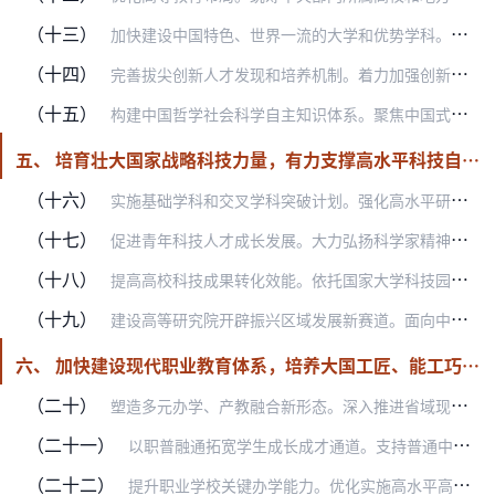
（十三）
加快建设中国特色、世界一流的大学和优势学科。围绕中国式现代化的本质要求，自主科学确定“双一流”标准，聚焦优势学科适度扩大“双一流”建设范围。完善质量、特色、贡献…
（十四）
完善拔尖创新人才发现和培养机制。着力加强创新能力培养，面向中小学生实施科学素养培育“沃土计划”；面向具有创新潜质的高中学生实施“脱颖计划”等。在战略急需和新兴领…
（十五）
构建中国哲学社会科学自主知识体系。聚焦中国式现代化建设重大理论和实践问题，以党的创新理论引领哲学社会科学知识创新、理论创新、方法创新，构建以各学科标识性概念、原…
五、 培育壮大国家战略科技力量，有力支撑高水平科技自立自强
（十六）
实施基础学科和交叉学科突破计划。强化高水平研究型大学国家基础研究主力军和重大科技突破策源地作用，提高基础研究组织化程度，建立科技创新与人才培养相互支撑、带动学科…
（十七）
促进青年科技人才成长发展。大力弘扬科学家精神，营造鼓励探索、宽容失败的良好环境。培养造就一批高水平师资和学术大师。
（十八）
提高高校科技成果转化效能。依托国家大学科技园打造高校区域技术转移转化中心，加强与各类技术转移转化平台和高新园区等的协同，搭建校企联合研发、概念验证、中试熟化等平…
（十九）
建设高等研究院开辟振兴区域发展新赛道。面向中西部、东北等地区布局建设高等研究院，促进高水平高校、优势学科与重点行业和头部企业强强联合，以需求定项目、以项目定团队…
六、 加快建设现代职业教育体系，培养大国工匠、能工巧匠、高技能人才
（二十）
塑造多元办学、产教融合新形态。深入推进省域现代职业教育体系新模式试点，落实地方政府统筹发展职业教育主体责任。建强市域产教联合体、行业产教融合共同体，优化与区域发…
（二十一）
以职普融通拓宽学生成长成才通道。支持普通中小学开展职业启蒙教育、劳动教育。推动中等职业教育与普通高中教育融合发展。加强优质中等职业学校与高等职业学校衔接培养。加…
（二十二）
提升职业学校关键办学能力。优化实施高水平高等职业学校和专业建设计划，建设一批办学特色鲜明的高水平职业本科学校。加快推动职业学校办学条件全面达标。实施职业教育教学…