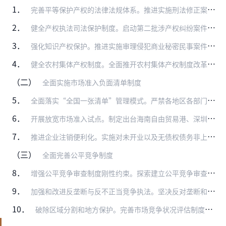
1．
完善平等保护产权的法律法规体系。推进实施刑法修正案（十一），落实打击非公有制企业工作人员侵害企业财产权益等相关犯罪的规定，加强对非公有制经济财产权的刑法保护。出…
2．
健全产权执法司法保护制度。启动第二批涉产权纠纷案件再审工作。完善涉企产权保护案件的申诉、复查、再审等机制。推动涉产权冤错案件依法甄别纠正常态化机制化。总结涉政府…
3．
强化知识产权保护。推进实施审理侵犯商业秘密民事案件适用法律若干问题的规定，出台审理涉药品上市审评审批专利民事案件适用法律若干问题的规定。制定出台知识产权侵权惩罚…
4．
健全农村集体产权制度。全面推开农村集体产权制度改革试点，完善农村集体产权确权和保护制度，分类建立健全集体资产清产核资、登记、保管、使用、处置制度和财务管理监督制…
（二）
全面实施市场准入负面清单制度
5．
全面落实“全国一张清单”管理模式。严禁各地区各部门自行发布具有市场准入性质的负面清单。健全市场准入负面清单动态调整机制。建立覆盖省、市、县三级的市场准入隐性壁垒…
6．
开展放宽市场准入试点。制定出台海南自由贸易港、深圳建设中国特色社会主义先行示范区、横琴粤澳深度合作区放宽市场准入特别措施。选择符合条件的地区开展放宽市场准入试点…
7．
推进企业注销便利化。实施对未开业以及无债权债务非上市企业、个体工商户实行简易注销程序。完善企业注销网上服务平台，优化注销办理流程。建立企业破产案件简化审理模式，…
（三）
全面完善公平竞争制度
8．
增强公平竞争审查制度刚性约束。探索建立公平竞争审查举报处理和回应机制，及时核查举报涉及的问题。健全公平竞争审查机制，进一步明确和细化纳入审查范围的政策措施类别。…
9．
加强和改进反垄断与反不正当竞争执法。坚决反对垄断和不正当竞争行为。制定原料药等专项领域反垄断指南、豁免制度适用指南，出台实施企业境外反垄断合规指引。推动完善平台…
10．
破除区域分割和地方保护。完善市场竞争状况评估制度。鼓励各地区构建跨区域的统一市场准入服务系统，统一身份实名认证互认、统一名称自主申报行业字词库、统一企业经营范围…