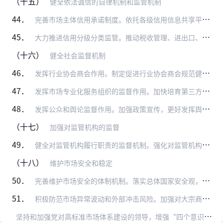
（十五）
健全依法诚信的自律机制和监管机制
44．
完善市场主体信用承诺制度。依托各级信用信息共享平台和行业信用信息系统，按照有关规定将市场主体的承诺履行情况记入信用记录，作为事中事后监管的重要依据。对履行承诺的…
45．
大力推进信用分级分类监管。推动税收管理、进出口、生态环保、医疗保障、医药招采等更多重点领域深入实施信用分级分类监管，根据监管对象信用状况采取差异化监管措施，为市…
（十六）
健全社会监督机制
46．
发挥行业协会商会作用。制定促进行业协会商会规范健康发展的实施意见，推动行业协会商会建立健全行业经营自律规范、自律公约，规范会员行为。鼓励行业协会商会制定发布产品…
47．
发挥市场专业化服务组织的监督作用。加快培育第三方服务机构和市场中介组织，提升市场专业化服务能力。在全国范围内推行检验检测机构资质认定告知承诺制，深化检验检测机构…
48．
发挥公众和舆论监督作用。加强政策宣传，更好发挥舆论监督作用，健全公众参与监督的激励机制，修订完善有奖举报制度，完善对恶意中伤生产经营者、扰乱正常市场秩序的“打假…
（十七）
加强对监管机构的监督
49．
健全对监管机构履行职责的监督机制。强化对监管机构依法履行监管职责情况的监督检查，促进监管权力规范透明运行。对监管机构不作为、乱作为要依规依法严肃追责问责。推动监…
（十八）
维护市场安全和稳定
50．
完善维护市场安全的体制机制。落实总体国家安全观，高度重视市场运行的风险挑战和市场体系安全问题，密切跟踪国内外重要商品市场、服务市场和要素市场形势变化，完善政策储…
51．
积极防范市场异常波动和外部冲击风险。加强对大宗商品、资本、技术、数据等重点市场交易的监测预测预警，研究制定重大市场风险冲击应对预案。健全金融风险预防、预警、处置…
坚
持和加强党对高标准市场体系建设的领导，增强“四个意识”、坚定“四个自信”、做到“两个维护”，把党的领导贯穿高标准市场体系建设全过程，确保改革始终沿着正确方向前…