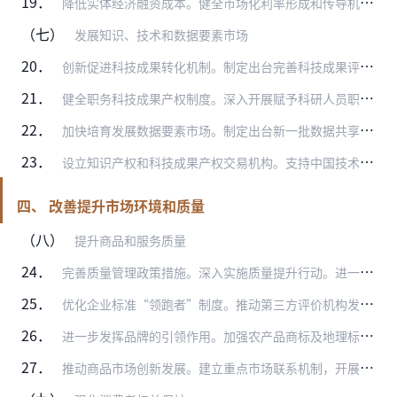
19．
降低实体经济融资成本。健全市场化利率形成和传导机制，促进银行对贷款市场报价利率（LPR）的运用，引导督促金融机构合理定价，发挥好定向降准、再贷款、再贴现等货币政…
（七）
发展知识、技术和数据要素市场
20．
创新促进科技成果转化机制。制定出台完善科技成果评价机制、促进科技成果转化的意见，提升技术要素市场化配置能力。修订发布技术合同认定规则及科技成果登记办法，加强对技…
21．
健全职务科技成果产权制度。深入开展赋予科研人员职务科技成果所有权或长期使用权试点，探索职务科技成果产权激励新模式。适时总结试点经验，完善职务科技成果转化激励政策…
22．
加快培育发展数据要素市场。制定出台新一批数据共享责任清单，加强地区间、部门间数据共享交换。研究制定加快培育数据要素市场的意见，建立数据资源产权、交易流通、跨境传…
23．
设立知识产权和科技成果产权交易机构。支持中国技术交易所、上海技术交易所、深圳证券交易所等机构建设国家知识产权和科技成果产权交易机构，在全国范围内开展知识产权转让…
四、 改善提升市场环境和质量
（八）
提升商品和服务质量
24．
完善质量管理政策措施。深入实施质量提升行动。进一步完善质量激励政策，建立政府质量奖获奖企业和个人先进质量管理经验宣传推广长效机制。完善企业产品和服务标准自我声明…
25．
优化企业标准“领跑者”制度。推动第三方评价机构发布一批企业标准排行榜，引导更多企业声明公开更高质量的标准。修订企业标准化管理办法，整合精简强制性标准。
26．
进一步发挥品牌的引领作用。加强农产品商标及地理标志商标的注册和保护。组织好中国品牌日活动，健全集体商标、证明商标注册管理制度，打造一批特色鲜明、竞争力强、市场信…
27．
推动商品市场创新发展。建立重点市场联系机制，开展商品市场优化升级专项行动，培育一批商品经营特色突出、产业链供应链服务功能强大、线上线下融合发展的商品市场示范基地…