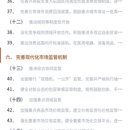
36．
完善外商投资准入前国民待遇加负面清单管理制度。进一步缩减外商投资准入负面清单，扩大鼓励外商投资产业目录范围，支持外资加大创新投入力度，营造内外资企业一视同仁、公…
37．
完善引导境外消费回流政策。鼓励重点城市增设一批离境退税商店，在确保有效监管、风险可控前提下，在符合条件的离境退税商店推广开展“即买即退”业务。增加海南离岛免税城…
（十二）
推动规则等制度型开放
38．
深化竞争规则领域开放合作。积极推进多双边自由贸易协定竞争政策等议题谈判，加强竞争领域多双边合作交流，不断深化改革，提升合作水平。促进内外贸法律法规、监管体制、经…
39．
推动消费品国内外标准接轨。在医用电器、消毒用品、智能照明电器、家用电器、学生用品、婴幼儿配方食品等领域制定修订一批国家标准及其检测方法，加大国际标准采用力度。实…
六、 完善现代化市场监管机制
（十三）
推进综合协同监管
40．
全面推行“双随机、一公开”监管。完善并严格执行抽查事项清单，建立健全行业监管部门与综合监管部门协调配合机制，推进部门联合“双随机、一公开”监管常态化。加强政府部…
41．
健全对新业态的包容审慎监管制度。按照鼓励创新、平等保护原则，对新技术、新产业、新业态、新模式等实行包容审慎监管，分类实行相应的监管规则和标准，加强和规范事中事后…
（十四）
加强重点领域监管
42．
加强重点商品市场价格监管。建立价格监测与价格监管联动机制，建立健全价格监管规则，加强对重要民生商品和资源性产品价格监测。整合部门和市场机构对重点市场的调查监测资…
43．
强化要素市场交易监管。健全要素市场化交易平台，逐步推进全流程电子化交易，规范各类交易平台规则，完善要素交易信息披露制度。尽快制定技术市场交易管理制度，制定数据交…