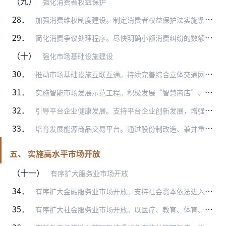
（九）
强化消费者权益保护
28．
加强消费维权制度建设。制定消费者权益保护法实施条例。健全消费者公益诉讼制度，探索建立消费者集体诉讼制度，在诉讼程序、庭审过程、举证责任等方面加强对消费者的司法保…
29．
简化消费争议处理程序。尽快明确小额消费纠纷的数额，完善小额消费纠纷司法程序，鼓励小额消费纠纷案件通过进入小额诉讼程序实现快速处理。完善消费纠纷在线解决机制，畅通…
（十）
强化市场基础设施建设
30．
推动市场基础设施互联互通。持续完善综合立体交通网络。加强新一代信息技术在铁路、公路、水运、民航、邮政等领域的应用，提升综合运行效能。支持公共性快递分拣处理中心、…
31．
实施智能市场发展示范工程。积极发展“智慧商店”、“智慧街区”、“智慧商圈”、“智慧社区”，建设一批智能消费综合体验馆。加大新型基础设施投资力度，推动第五代移动通…
32．
引导平台企业健康发展。支持平台企业创新发展，增强国际竞争力。实施教育、医疗、快递物流等网络基础设施改造提升工程，推动互联网医疗、在线教育、第三方物流、即时递送、…
33．
培育发展能源商品交易平台。通过股份制改造、兼并重组等多种方式，在油气、电力、煤炭等领域积极培育形成运营规范、具有较大影响力的交易平台。支持上海期货交易所、全国电…
五、 实施高水平市场开放
（十一）
有序扩大服务业市场开放
34．
有序扩大金融服务业市场开放。支持社会资本依法进入银行、证券、资产管理、债券市场等金融服务业。允许在境内设立外资控股的合资银行、证券公司及外商独资或合资的资产管理…
35．
有序扩大社会服务业市场开放。以医疗、教育、体育、托幼、环保、市政等领域为重点，减少市场准入限制，取消对营利性医疗、教育等机构在证照办理、设备购置等方面的不合理限…