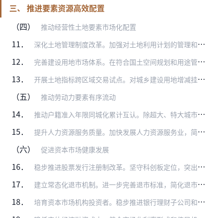
三、 推进要素资源高效配置
（四）
推动经营性土地要素市场化配置
11．
深化土地管理制度改革。加强对土地利用计划的管理和跟踪评估，完善年度建设用地总量调控制度，健全重大项目用地保障机制，实施“增存挂钩”，城乡建设用地指标使用应更多由…
12．
完善建设用地市场体系。在符合国土空间规划和用途管制要求前提下，推动不同产业用地类型合理转换，探索增加混合产业用地供给。积极探索实施农村集体经营性建设用地入市制度…
13．
开展土地指标跨区域交易试点。对城乡建设用地增减挂钩节余指标跨省域调剂政策实施评估，探索建立全国性的建设用地指标跨区域交易机制。改进完善跨省域补充耕地国家统筹机制…
（五）
推动劳动力要素有序流动
14．
推动户籍准入年限同城化累计互认。除超大、特大城市外，在具备条件的都市圈或城市群探索实行户籍准入年限同城化累计互认，试行以经常居住地登记户口制度，有序引导人口落户…
15．
提升人力资源服务质量。加快发展人力资源服务业，简化优化人力资源服务许可流程，加强人力资源市场事中事后监管。依托具备较强服务能力和水平的专业化人才服务机构、行业协…
（六）
促进资本市场健康发展
16．
稳步推进股票发行注册制改革。坚守科创板定位，突出“硬科技”特色，评估完善注册制试点安排，深化以信息披露为核心的股票发行注册制改革。完善投资者保护制度，建立与市场…
17．
建立常态化退市机制。进一步完善退市标准，简化退市程序，畅通多元化退出渠道。严格实施退市制度，对触及退市标准的坚决予以退市，对恶意规避退市标准的予以严厉打击。
18．
培育资本市场机构投资者。稳步推进银行理财子公司和保险资产管理公司设立，鼓励银行及银行理财子公司依法依规与符合条件的证券基金经营机构和创业投资基金、政府出资产业投…