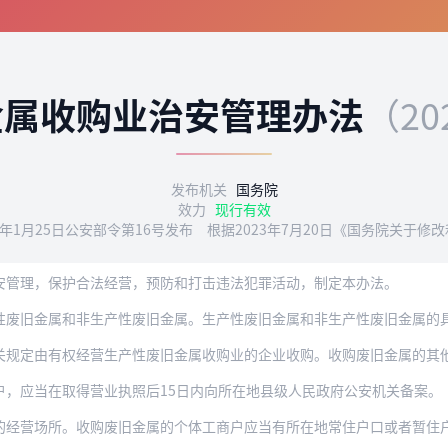
金属收购业治安管理办法
（20
发布机关
国务院
效力
现行有效
94年1月25日公安部令第16号发布 根据2023年7月20日《国务院关
安管理，保护合法经营，预防和打击违法犯罪活动，制定本办法。
性废旧金属和非生产性废旧金属。生产性废旧金属和非生产性废旧金属的
有权经营生产性废旧金属收购业的企业收购。收购废旧金属的其他企业和个体工商户只能收
户，应当在取得营业执照后15日内向所在地县级人民政府公安机关备案。
的经营场所。收购废旧金属的个体工商户应当有所在地常住户口或者暂住