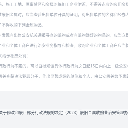
场、施工工地、军事禁区和金属冶炼加工企业附近，不得设点收购废旧金
属时，应当查验出售单位开具的证明，对出售单位的名称和经办人的姓名、住址、身份证号
户不得收购下列金属物品：
户发现有出售公安机关通报寻查的赃物或者有赃物嫌疑的物品的，应当立
体工商户进行治安业务指导和检查。收购企业和个体工商户应当协助公安人员查处违法犯罪
关给予相应处罚：
不服的，可以自得知该具体行政行为之日起15日内向上一级公安机关申请复议；对复议决定
机关查获违法犯罪分子，作出显著成绩的单位和个人，由公安机关给予表
关于修改和废止部分行政法规的决定（2023）
废旧金属收购业治安管理办法