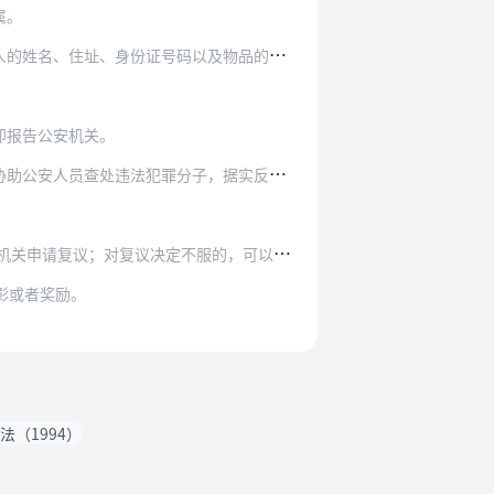
属。
码以及物品的名称、数量、规格、新旧程度等如实…
即报告公安机关。
分子，据实反映情况，不得知情不报或者隐瞒包庇…
不服的，可以自接到复议决定通知之日起15日内…
彰或者奖励。
（1994）