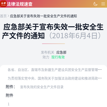
跳到主要内容
法律法规速查
首页
应急部关于宣布失效一批安全生产文件的通知
应急部关于宣布失效一批安全生
产文件的通知
（2018年6月4日）
发布机关
应急部
效力
现行有效
各
省、自治区、直辖市及新疆生产建设兵团安全生产监督管理局，各省级煤矿安全监察局：
为
贯彻落实党中央、国务院关于加强法治政府建设和推进简政放权、放管结合、优化服务的决策部署，维护法令统一，进一步推进依法行政，应急管理部对有关安全生产方面的部门文…
附件：
宣布失效的安全生产文件目录
附件
1