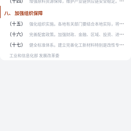
（十四）
增强原料资源保障，维护产业链供应链安全稳定。拓展石化原料供给渠道，构建国内基础稳固、国际多元稳定的供给体系，适度增加轻质低碳富氢原料进口。按照市场化原则，推进国…
八、 加强组织保障
（十五）
强化组织实施。各地有关部门要结合本地实际，将重点任务统筹纳入部门重点工作，强化事中事后监管，协调推进任务落实。有关企业要结合自身实际，按照主要目标和重点任务，务…
（十六）
完善配套政策。加强财政、金融、区域、投资、进出口、能源、生态环境、价格等政策与产业政策的协同。发挥国家产融合作平台作用，推进银企对接和产融合作。强化知识产权保护…
（十七）
健全标准体系。建立完善化工新材料特别是改性专用料、精细化学品尤其是专用化学品等标准体系，生物基材料、生物可降解塑料、再生塑料材料评价标识管理体系，绿色用能监测与…
工业和信息化部 发展改革委