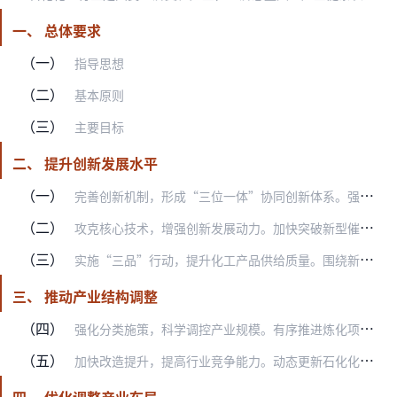
一、 总体要求
（一）
指导思想
（二）
基本原则
（三）
主要目标
二、 提升创新发展水平
（一）
完善创新机制，形成“三位一体”协同创新体系。强化企业创新主体地位，加快构建重点实验室、重点领域创新中心、共性技术研发机构“三位一体”创新体系，推动产学研用深度融…
（二）
攻克核心技术，增强创新发展动力。加快突破新型催化、绿色合成、功能-结构一体化高分子材料制造、“绿氢”规模化应用等关键技术，布局基础化学品短流程制备、智能仿生材料…
（三）
实施“三品”行动，提升化工产品供给质量。围绕新一代信息技术、生物技术、新能源、高端装备等战略性新兴产业，增加有机氟硅、聚氨酯、聚酰胺等材料品种规格，加快发展高端…
三、 推动产业结构调整
（四）
强化分类施策，科学调控产业规模。有序推进炼化项目“降油增化”，延长石油化工产业链。增强高端聚合物、专用化学品等产品供给能力。严控炼油、磷铵、电石、黄磷等行业新增…
（五）
加快改造提升，提高行业竞争能力。动态更新石化化工行业鼓励推广应用的技术和产品目录，鼓励利用先进适用技术实施安全、节能、减排、低碳等改造，推进智能制造。引导烯烃原…