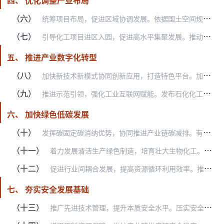
四、 优化调整产业布局
（六）
统筹项目布局，促进区域协调发展。依据国土空间规划、生态环境分区管控和国家重大战略安排，统筹重大项目布局，推进新建石化化工项目向原料及清洁能源匹配度好、环境容量富…
（七）
引导化工项目进区入园，促进高水平集聚发展。推动化工园区规范化发展，依法依规利用综合标准倒逼园区防范化解安全环境风险，加快园区污染防治等基础设施建设，加强园区污水…
五、 推进产业数字化转型
（八）
加快新技术新模式协同创新应用，打造特色平台。加快5G、大数据、人工智能等新一代信息技术与石化化工行业融合，不断增强化工过程数据获取能力，丰富企业生产管理、工艺控…
（九）
推进示范引领，强化工业互联网赋能。发布石化化工行业智能制造标准体系建设指南，编制智能工厂、智慧园区等标准。针对行业特点，建设并遴选一批数字化车间、智能工厂、智慧…
六、 加快绿色低碳发展
（十）
发挥碳固定碳消纳优势，协同推进产业链碳减排。有序推动石化化工行业重点领域节能降碳，提高行业能效水平。拟制高碳产品目录，稳妥调控部分高碳产品出口。提升中低品位热能…
（十一）
着力发展清洁生产绿色制造，培育壮大生物化工。滚动开展绿色工艺、绿色产品、绿色工厂、绿色供应链和绿色园区认定，构建全生命周期绿色制造体系。鼓励企业采用清洁生产技术…
（十二）
促进行业间耦合发展，提高资源循环利用效率。推动石化化工与建材、冶金、节能环保等行业耦合发展，提高磷石膏、钛石膏、氟石膏、脱硫石膏等工业副产石膏、电石渣、碱渣、粉…
七、 夯实安全发展基础
（十三）
推广先进技术管理，提升本质安全水平。压实安全生产主体责任，推进实施责任关怀，支持企业、园区提高精细化运行管理水平，建立健全健康安全环境（HSE）管理体系、安全风…