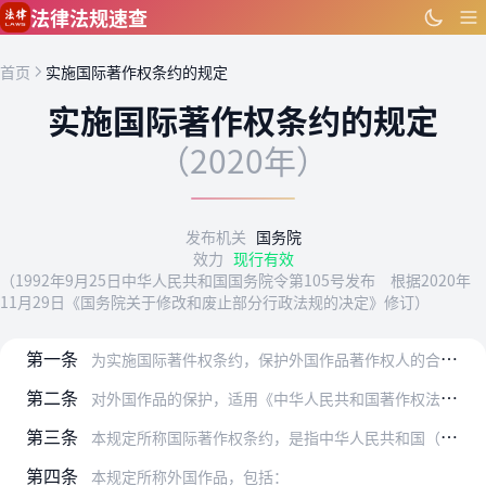
跳到主要内容
法律法规速查
首页
实施国际著作权条约的规定
实施国际著作权条约的规定
（2020年）
发布机关
国务院
效力
现行有效
（1992年9月25日中华人民共和国国务院令第105号发布 根据2020年
11月29日《国务院关于修改和废止部分行政法规的决定》修订）
第一条
为实施国际著件权条约，保护外国作品著作权人的合法权益，制定本规定。
第二条
对外国作品的保护，适用《中华人民共和国著作权法》（以下称著作权法）、《中华人民共和国著作权法实施条例》、《计算机软件保护条例》和本规定。
第三条
本规定所称国际著作权条约，是指中华人民共和国（以下称中国）参加的《伯尔尼保护文学和艺术作品公约》（以下称伯尔尼公约）和与外国签订的有关著作权的双边协定。
第四条
本规定所称外国作品，包括：