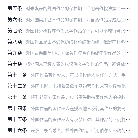
第五条
对未发表的外国作品的保护期，适用著作权法第二十条、第二十一条的规定。
第六条
对外国实用艺术作品的保护期，为自该作品完成起二十五年。
第七条
外国计算机程序作为文学作品保护，可以不履行登记手续，保护期为自该程序首次发表之年年底起五十年。
第八条
外国作品是由不受保护的材料编辑而成，但是在材料的选取或者编排上有独创性的，依照著作权法第十四条的规定予以保护。此种保护不排斥他人利用同样的材料进行编辑。
第九条
外国录像制品根据国际著作权条约构成电影作品的，作为电影作品保护。
第十条
将外国人已经发表的以汉族文字创作的作品，翻译成少数民族文字出版发行的，应当事先取得著作权人的授权。
第十一条
外国作品著作权人，可以授权他人以任何方式、手段公开表演其作品或者公开传播对其作品的表演。
第十二条
外国电影、电视和录像作品的著作权人可以授权他人公开表演其作品。
第十三条
报刊转载外国作品，应当事先取得著作权人的授权；但是，转载有关政治、经济等社会问题的时事文章除外。
第十四条
外国作品的著作权人在授权他人发行其作品的复制品后，可以授权或者禁止出租其作品的复制品。
第十五条
外国作品的著作权人有权禁止进口其作品的下列复制品：
第十六条
表演、录音或者广播外国作品，适用伯尔尼公约的规定；有集体管理组织的，应当事先取得该组织的授权。