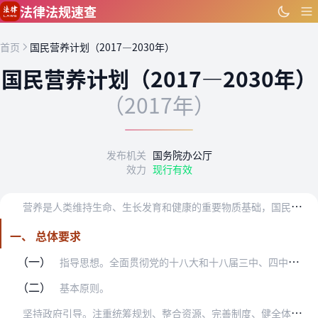
跳到主要内容
法律法规速查
首页
国民营养计划（2017—2030年）
国民营养计划（2017—2030年）
（2017年）
发布机关
国务院办公厅
效力
现行有效
营
养是人类维持生命、生长发育和健康的重要物质基础，国民营养事关国民素质提高和经济社会发展。近年来，我国人民生活水平不断提高，营养供给能力显著增强，国民营养健康状…
一、 总体要求
（一）
指导思想。全面贯彻党的十八大和十八届三中、四中、五中、六中全会精神，深入贯彻习近平总书记系列重要讲话精神和治国理政新理念新思想新战略，紧紧围绕统筹推进“五位一体…
（二）
基本原则。
坚
持政府引导。注重统筹规划、整合资源、完善制度、健全体系，充分发挥市场在配置营养资源和提供服务中的作用，营造全社会共同参与国民营养健康工作的政策环境。