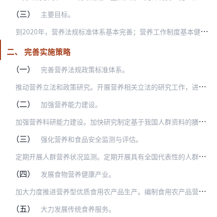
（三）
主要目标。
到
2020年，营养法规标准体系基本完善；营养工作制度基本健全，省、市、县营养工作体系逐步完善，基层营养工作得到加强；食物营养健康产业快速发展，传统食养服务日益丰…
二、 完善实施策略
（一）
完善营养法规政策标准体系。
推
动营养立法和政策研究。开展营养相关立法的研究工作，进一步健全营养法规体系。研究制定临床营养管理、营养监测管理等规章制度。制定完善营养健康相关政策。研究建立各级…
（二）
加强营养能力建设。
加
强营养科研能力建设。加快研究制定基于我国人群资料的膳食营养素参考摄入量，改变依赖国外人群研究结果的现状，优先研究铁、碘等重要营养素需要量。研究完善食物、人群营…
（三）
强化营养和食品安全监测与评估。
定
期开展人群营养状况监测。定期开展具有全国代表性的人群营养健康状况、食物消费状况监测，收集人群食物消费量、营养素摄入量、体格测量、实验室检测等信息。针对区域特点…
（四）
发展食物营养健康产业。
加
大力度推进营养型优质食用农产品生产。编制食用农产品营养品质提升指导意见，提升优质农产品的营养水平，将“三品一标”（无公害农产品、绿色食品、有机农产品和农产品地…
（五）
大力发展传统食养服务。