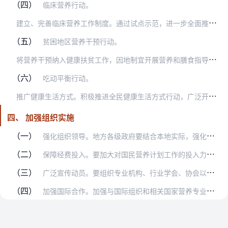
（四）
临床营养行动。
建
立、完善临床营养工作制度。通过试点示范，进一步全面推进临床营养工作，加强临床营养科室建设，使临床营养师和床位比例达到1∶150，增加多学科诊疗模式，组建营养支…
（五）
贫困地区营养干预行动。
将
营养干预纳入健康扶贫工作，因地制宜开展营养和膳食指导。试点开展各类人群营养健康状况、食物消费模式、食物中主要营养成分和污染物监测。因地制宜制定膳食营养指导方案…
（六）
吃动平衡行动。
推
广健康生活方式。积极推进全民健康生活方式行动，广泛开展以“三减三健”（减盐、减油、减糖，健康口腔、健康体重、健康骨骼）为重点的专项行动。推广应用《中国居民膳食…
四、 加强组织实施
（一）
强化组织领导。地方各级政府要结合本地实际，强化组织保障，统筹协调，制定实施方案，细化工作措施，将国民营养计划实施情况纳入政府绩效考评，确保取得实效。各级卫生计生…
（二）
保障经费投入。要加大对国民营养计划工作的投入力度，充分依托各方资金渠道，引导社会力量广泛参与、多元化投入，并加强资金监管。
（三）
广泛宣传动员。要组织专业机构、行业学会、协会以及新闻媒体等开展多渠道、多形式的主题宣传活动，增强全社会对国民营养计划的普遍认知，争取各方支持，促进全民参与。
（四）
加强国际合作。加强与国际组织和相关国家营养专业机构的交流，通过项目合作、教育培训、学术研讨等方式，提升我国在营养健康领域的国际影响力。