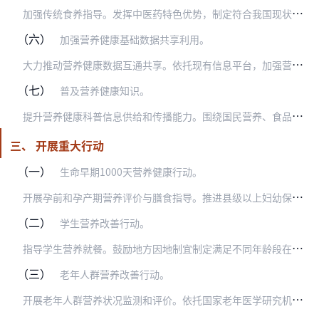
加
强传统食养指导。发挥中医药特色优势，制定符合我国现状的居民食养指南，引导养成符合我国不同地区饮食特点的食养习惯。通过多种形式促进传统食养知识传播，推动传统食养…
（六）
加强营养健康基础数据共享利用。
大
力推动营养健康数据互通共享。依托现有信息平台，加强营养与健康信息化建设，完善食物成分与人群健康监测信息系统。构建信息共享与交换机制，推动互联互通与数据共享。协…
（七）
普及营养健康知识。
提
升营养健康科普信息供给和传播能力。围绕国民营养、食品安全科普宣教需求，结合地方食物资源和饮食习惯，结合传统食养理念，编写适合于不同地区、不同人群的居民膳食指南…
三、 开展重大行动
（一）
生命早期1000天营养健康行动。
开
展孕前和孕产期营养评价与膳食指导。推进县级以上妇幼保健机构对孕妇进行营养指导，将营养评价和膳食指导纳入我国孕前和孕期检查。开展孕产妇的营养筛查和干预，降低低出…
（二）
学生营养改善行动。
指
导学生营养就餐。鼓励地方因地制宜制定满足不同年龄段在校学生营养需求的食谱指南，引导学生科学营养就餐。制定并实施集体供餐单位营养操作规范。
（三）
老年人群营养改善行动。
开
展老年人群营养状况监测和评价。依托国家老年医学研究机构和基层医疗卫生机构，建立健全中国老年人群营养筛查与评价制度，编制营养健康状况评价指南，研制适宜的营养筛查…