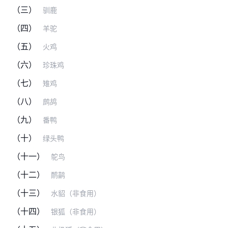
（三）
驯鹿
（四）
羊驼
（五）
火鸡
（六）
珍珠鸡
（七）
雉鸡
（八）
鹧鸪
（九）
番鸭
（十）
绿头鸭
（十一）
鸵鸟
（十二）
鸸鹋
（十三）
水貂（非食用）
（十四）
银狐（非食用）