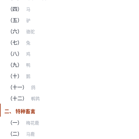
（四）
马
（五）
驴
（六）
骆驼
（七）
兔
（八）
鸡
（九）
鸭
（十）
鹅
（十一）
鸽
（十二）
鹌鹑
二、 特种畜禽
（一）
梅花鹿
（二）
马鹿