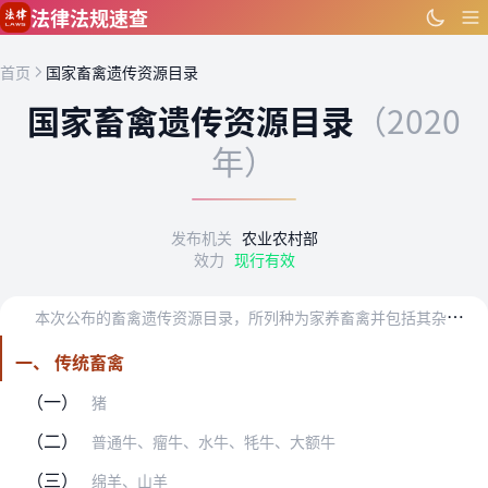
跳到主要内容
法律法规速查
首页
国家畜禽遗传资源目录
国家畜禽遗传资源目录
（2020
年）
发布机关
农业农村部
效力
现行有效
本
次公布的畜禽遗传资源目录，所列种为家养畜禽并包括其杂交后代。
一、 传统畜禽
（一）
猪
（二）
普通牛、瘤牛、水牛、牦牛、大额牛
（三）
绵羊、山羊