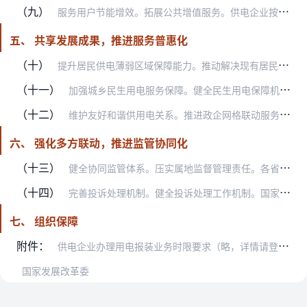
（九）
服务用户节能增效。拓展公共增值服务。供电企业按照国家节能降碳有关工作部署，开展企业用户用能数据采集及数字化分析。供电企业免费提供电能监测、能效诊断、能效咨询等公…
五、 共享发展成果，推进服务普惠化
（十）
提升居民供电薄弱区域保障能力。推动解决现有居民小区用电突出问题。各地按照“依法依规、积极稳妥”原则，充分利用“两新”资金等相关支持政策，分类施策，有序推进老旧小…
（十一）
加强城乡民生用电服务保障。健全民生用电保障机制。供电企业应常态开展民生供电设施状态监测，强化迎峰度夏度冬等特殊时期、城乡居住密集区域等重点地段电网设备状态检修和…
（十二）
维护友好和谐供用电关系。推进政企网格联动服务。坚持并发展新时代“枫桥经验”，聚合政企网格资源，政企联动开展“电力客户经理＋政务网格员”联合服务，统一城乡供电服务…
六、 强化多方联动，推进监管协同化
（十三）
健全协同监管体系。压实属地监督管理责任。各省级能源（电力）主管部门牵头组织开展深化提升“获得电力”服务水平工作，推进落实各项重点任务，指导基层能源（电力）主管部…
（十四）
完善投诉处理机制。健全投诉处理工作机制。国家能源局及其派出机构、省级能源（电力）主管部门和供电企业应完善用户投诉处理制度，研究建立投诉转办和协同联办机制。加强供…
七、 组织保障
附件：
供电企业办理用电报装业务时限要求（略，详情请登录国家发展改革委网站）
国家发展改革委