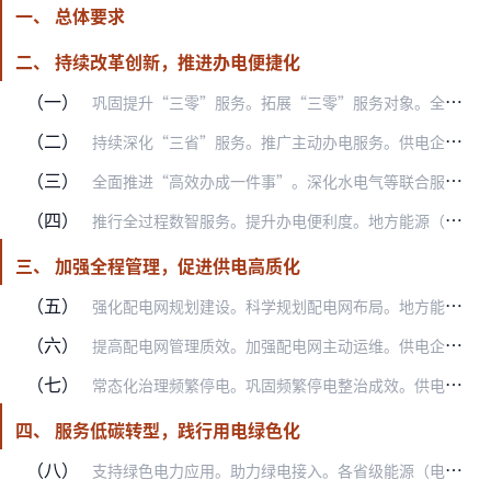
一、 总体要求
二、 持续改革创新，推进办电便捷化
（一）
巩固提升“三零”服务。拓展“三零”服务对象。全力支持民营经济发展壮大，将低压办电“零投资”扩大至160千瓦及以下各类民营经济组织，鼓励有条件的地区进一步提升低压…
（二）
持续深化“三省”服务。推广主动办电服务。供电企业通过政务平台等渠道动态获取项目用电需求，超前对接用户，主动提供政策咨询、办电指导，适度超前建设配套电网工程，及时…
（三）
全面推进“高效办成一件事”。深化水电气等联合服务。地方能源（电力）主管部门协同配合相关部门，加快推进水电气等数据共享，全面支持线上联合申请、材料一次提交、线下联…
（四）
推行全过程数智服务。提升办电便利度。地方能源（电力）主管部门积极推动供电服务融入数字政府建设，强化电子证照数据归集共享，提高线上办电服务效率。供电企业推进办电档…
三、 加强全程管理，促进供电高质化
（五）
强化配电网规划建设。科学规划配电网布局。地方能源（电力）主管部门组织落实配电网高质量发展相关要求，指导供电企业统筹主配网规划，适度超前做好电网设施布局，提高配电…
（六）
提高配电网管理质效。加强配电网主动运维。供电企业深化配电网智能巡检体系建设，加强带电检测装备应用，推广无人机巡检模式，提升设备隐患排查治理能力。完善配电网停电监…
（七）
常态化治理频繁停电。巩固频繁停电整治成效。供电企业严格按照“一年内停电次数不超过5次”、“连续60天停电次数不超过3次”标准（因恶劣天气等不可抗力和外力破坏造成…
四、 服务低碳转型，践行用电绿色化
（八）
支持绿色电力应用。助力绿电接入。各省级能源（电力）主管部门牵头组织开展分布式光伏接入电网承载力评估信息公开工作，组织供电企业针对性制定提升措施，促进配电网与分布…