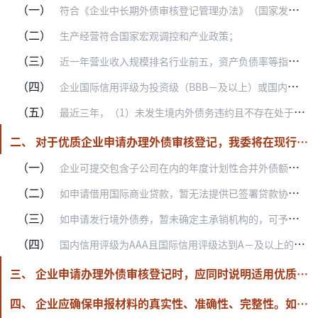
（一）
符合《企业中长期外债审核登记管理办法》（国家发展改革委2023年第56号令）等有关规定要求；
（二）
生产经营符合国家宏观调控和产业政策；
（三）
近一年营业收入规模排名行业前五，资产负债率等指标优于行业平均水平；
（四）
企业国际信用评级为投资级（BBB－及以上）或国内信用评级为AAA；
（五）
最近三年，（1）未发生境内外债务违约且不存在处于持续状态的延迟支付本息事实；（2）无重大违法违规行为，未纳入严重失信主体名单；（3）财务报表未被注册会计师出具否…
二、 对于优质企业申请办理外债审核登记，我委将在现行管理基础上，实行专项审核，适当简化相关要求，加快办理流程。
（一）
企业可提交包含子公司在内的年度计划性合并外债额度申请；
（二）
如申请借用国际商业贷款，暂无法提供已签署贷款协议、但能提供贷款机构意向性文件的，可予“容缺办理”；企业应在首次提取贷款后向我委报送信息时，补充提供相关贷款协议；
（三）
如申请发行境外债券，暂未确定主承销机构的，可予“容缺办理”；企业应在每笔境外债券发行结束后向我委报送信息时，补充提供主承销机构尽职调查报告和真实性承诺函；
（四）
国内信用评级为AAA且国际信用评级达到A－及以上的企业，申请材料中的专业机构法律意见，可由企业内部法律或合规部门出具。
三、 企业申请办理外债审核登记时，应同时说明适用优质企业外债管理的理由，并提供相关支持性材料。
四、 企业应确保申报材料的真实性、准确性、完整性。如有隐瞒、虚假记载、误导性陈述或重大遗漏的，我委将按照《企业中长期外债审核登记管理办法》有关监管措施予以惩戒。