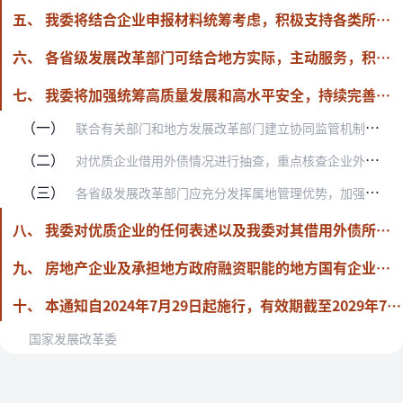
五、 我委将结合企业申报材料统筹考虑，积极支持各类所有制的优质企业借用外债，并将根据国家宏观调控、产业政策及全口径外债情况，适时调整优质企业界定标准。
六、 各省级发展改革部门可结合地方实际，主动服务，积极支持和指导区域内优质企业稳定发展预期、增强发展信心，合理开展中长期外债融资，引导企业将外债募集资金用于配合落实国家重大战略、助力构建现代化产业体系、促进经济社会高质量发展。
七、 我委将加强统筹高质量发展和高水平安全，持续完善优质企业借用外债事中事后监管，切实防范外债风险。
（一）
联合有关部门和地方发展改革部门建立协同监管机制，对企业借用外债情况进行监督检查。
（二）
对优质企业借用外债情况进行抽查，重点核查企业外债额度使用率，外债资金是否按要求募集使用，借用外债信息是否按规定及时履行报送程序等。
（三）
各省级发展改革部门应充分发挥属地管理优势，加强对辖区内优质企业外债募集资金投向的监督检查，确保外债资金依法合规使用，实施偿债能力动态监控和风险预警，督促企业做好…
八、 我委对优质企业的任何表述以及我委对其借用外债所作的任何决定，主要基于企业对外公开信息，均不表明对企业的经营风险、偿债风险、诉讼风险以及相关外债风险或收益作出判断和保证。投资者或贷款机构应进行独立决策并自行承担风险。
九、 房地产企业及承担地方政府融资职能的地方国有企业申请办理外债审核登记，仍按原有规定进行管理。
十、 本通知自2024年7月29日起施行，有效期截至2029年7月29日。
国家发展改革委