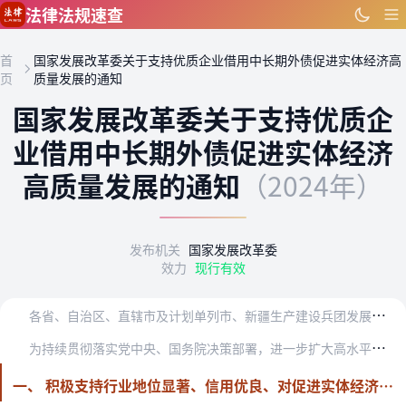
跳到主要内容
法律法规速查
首
国家发展改革委关于支持优质企业借用中长期外债促进实体经济高
页
质量发展的通知
国家发展改革委关于支持优质企
业借用中长期外债促进实体经济
高质量发展的通知
（2024年）
发布机关
国家发展改革委
效力
现行有效
各
省、自治区、直辖市及计划单列市、新疆生产建设兵团发展改革委：
为
持续贯彻落实党中央、国务院决策部署，进一步扩大高水平对外开放，提升跨境投融资便利化，支持优质企业更好统筹国内国际两个市场两种资源，充分发挥外债资金服务高质量发…
一、 积极支持行业地位显著、信用优良、对促进实体经济高质量发展具有带动引领作用的优质企业借用外债。现阶段重点支持同时满足以下条件的企业：