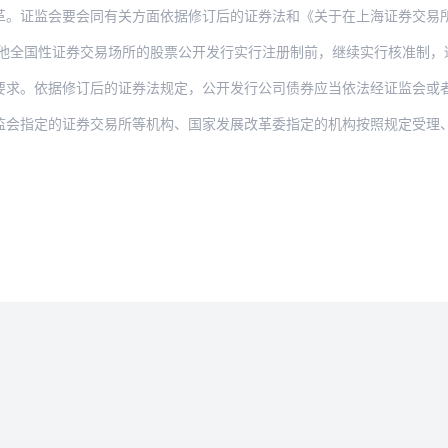
会要会同有关方面依据修订后的证券法和《关于在上海证券交易所设立科创板并试点注册制
据修订后的证券法规定，公开发行公司债券应当依法经证监会或者国家发展改革委注册。依
的证券交易所等机构、国家发展改革委指定的机构按照规定受理、审核公开发行证券申请，