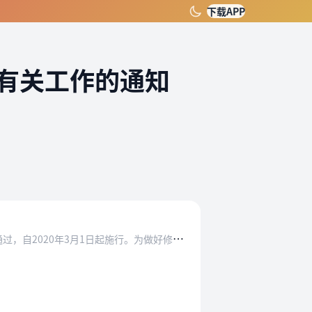
下载APP
有关工作的通知
《
中华人民共和国证券法》（以下简称证券法）已由十三届全国人大常委会第十五次会议于2019年12月28日修订通过，自2020年3月1日起施行。为做好修订后的证券法…