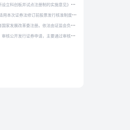
的实施意见》的规定，进一步完善科创板相关制度…
在
证券交易所有关板块和国务院批准的其他全国性证券交易场所的股票公开发行实行注册制前，继续实行核准制，适用本次证券法修订前股票发行核准制度的规定。
法由证监会负责作出注册决定的公开发行公司债券…
主要通过审核问询、回答问题方式开展审核工作，…