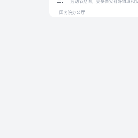
三、
劳动节期间，要妥善安排好值班和
国务院办公厅