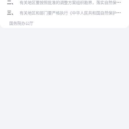
二、
有关地区要按照批准的调整方案组织勘界，落实自然保护区土地权属，并在规定的时限内标明区界，予以公告。
三、
有关地区和部门要严格执行《中华人民共和国自然保护区条例》和《国家级自然保护区调整管理规定》等有关规定，切实加强对自然保护区工作的领导、协调和监督，妥善处理好自然…
国务院办公厅