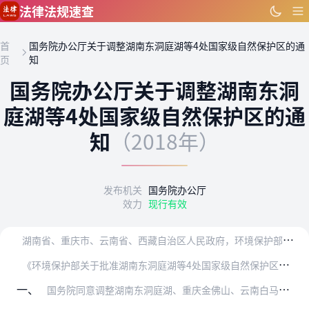
跳到主要内容
法律法规速查
首
国务院办公厅关于调整湖南东洞庭湖等4处国家级自然保护区的通
页
知
国务院办公厅关于调整湖南东洞
庭湖等4处国家级自然保护区的通
知
（2018年）
发布机关
国务院办公厅
效力
现行有效
湖
南省、重庆市、云南省、西藏自治区人民政府，环境保护部、国家林业局：
《
环境保护部关于批准湖南东洞庭湖等4处国家级自然保护区范围调整的请示》（环生态〔2018〕13号）收悉。经国务院批准，现通知如下：
一、
国务院同意调整湖南东洞庭湖、重庆金佛山、云南白马雪山和西藏珠穆朗玛峰国家级自然保护区的范围。调整后保护区的面积、范围和功能分区等由环境保护部予以公布。