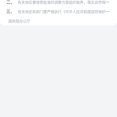
二、
有关地区要按照批准的调整方案组织勘界，落实自然保护区土地权属，并在规定的时限内标明区界，予以公告。
三、
有关地区和部门要严格执行《中华人民共和国自然保护区条例》和《国家级自然保护区调整管理规定》等有关规定，切实加强对自然保护区工作的领导、协调和监督，妥善处理好自然…
国务院办公厅