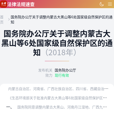
跳到主要内容
法律法规速查
首
国务院办公厅关于调整内蒙古大黑山等6处国家级自然保护区的通
页
知
国务院办公厅关于调整内蒙古大
黑山等6处国家级自然保护区的通
知
（2018年）
发布机关
国务院办公厅
效力
现行有效
内
蒙古自治区、河南省、广西壮族自治区、四川省、西藏自治区人民政府，生态环境部、林草局：
《
生态环境部关于批准内蒙古大黑山等6处国家级自然保护区范围调整的请示》（环生态〔2018〕59号）收悉。经国务院批准，现通知如下：
一、
国务院同意调整内蒙古大黑山、河南丹江湿地、广西九万山、四川花萼山、西藏芒康滇金丝猴和西藏羌塘国家级自然保护区的范围。调整后保护区的面积、范围和功能分区等由生态环…