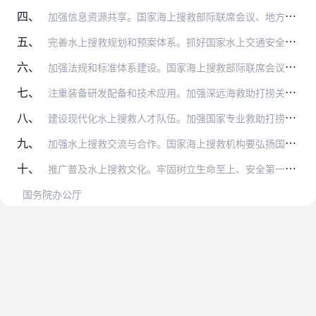
四、
加强信息资源共享。国家海上搜救部际联席会议、地方各级水上搜救联席会议的成员单位，要充分利用交通运输、工业和信息化、自然资源、水利、应急管理、气象等部门资源，提升…
五、
完善水上搜救规划和预案体系。抓好国家水上交通安全监管和救助系统布局规划、国家重大海上溢油应急能力建设规划的落实。加强国家海上搜救应急预案和国家重大海上溢油应急处…
六、
加强法规和标准体系建设。国家海上搜救部际联席会议要推动完善海上搜救相关法规规章，明确海上搜救工作责任，指导各级水上搜救机构制定和完善水上搜救值班值守、平台建设、…
七、
注重装备研发配备和技术应用。加强深远海救助打捞关键技术及装备研发应用，提升深远海和夜航搜救能力。加强内陆湖泊、水库等水域救援和深水救捞装备建设，实现深潜装备轻型…
八、
建设现代化水上搜救人才队伍。加强国家专业救助打捞队伍和国家海上搜救部际联席会议成员单位所属水上搜救、水域救援力量建设，开放共享训练条件，强化搜救培训教育。充分发…
九、
加强水上搜救交流与合作。国家海上搜救机构要弘扬国际人道主义精神，按照有关国际公约认真履行国际搜救义务，加强国内外重大事故应急案例研究，积极参与国际救援行动，树立…
十、
推广普及水上搜救文化。牢固树立生命至上、安全第一的思想，组织开展形式多样、生动活泼的宣传教育活动，提升全社会水上安全意识。建立激励机制，加大先进人物、感人事迹宣…
国务院办公厅