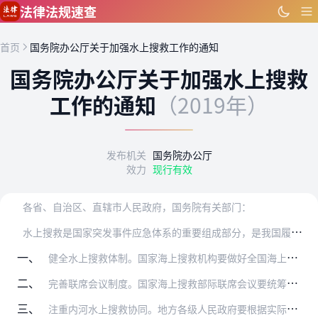
跳到主要内容
法律法规速查
首页
国务院办公厅关于加强水上搜救工作的通知
国务院办公厅关于加强水上搜救
工作的通知
（2019年）
发布机关
国务院办公厅
效力
现行有效
各省、自治区、直辖市人民政府，国务院有关部门：
水
上搜救是国家突发事件应急体系的重要组成部分，是我国履行国际公约的重要内容，对保障人民群众生命财产安全、保护海洋生态环境、服务国家发展战略、提升国际影响力具有重…
一、
健全水上搜救体制。国家海上搜救机构要做好全国海上搜救和船舶污染应急工作的统一组织、协调，制定完善工作预案和规章制度，指导地方开展有关工作。地方各级人民政府要落实…
二、
完善联席会议制度。国家海上搜救部际联席会议要统筹全国海上搜救和船舶污染应急反应工作，发挥好联席会议、联络员会议、紧急会商、联合演习、专家咨询等优势。交通运输部要…
三、
注重内河水上搜救协同。地方各级人民政府要根据实际建立适应需求、科学部署的应急值守动态调整机制，区域联动、行业协同的联合协作机制，加快推进内河巡航救助一体化建设，…