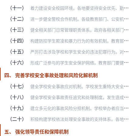
（十一）
着力建设安全校园环境。各地要坚持安全优先、勤俭节约的原则开展校园建设。学校建设规划、选址要严格执行国家相关标准规范，对地质灾害、自然灾害、环境污染等因素进行全面…
（十二）
进一步健全警校合作机制。各级教育部门、公安机关和学校要在信息沟通、应急处置等方面加强协作，健全联动机制。公安机关要进一步完善与维护校园安全相适应的组织机构设置形…
（十三）
健全相关部门日常管理职责体系。政府各相关部门要切实承担起学校安全日常管理的职责。卫生计生部门要加强对学校卫生防疫和卫生保健工作的监督指导，对于学校出现的疫情或者…
（十四）
构建防控学生欺凌和暴力行为的有效机制。教育部门要会同有关部门研究制定学生欺凌和暴力行为早期发现、预防以及应对的指导手册，建立专项报告和统计分析机制。学校要切实履…
（十五）
严厉打击涉及学校和学生安全的违法犯罪行为。对非法侵入学校扰乱教育教学秩序、侵害师生生命财产安全等违法犯罪行为，公安机关要依法坚决处置、严厉打击，实行专案专人制度…
（十六）
形成广泛参与的学生安全保护网络。教育部门要健全对校园内发生的侵害学生人身权利行为的监督机制和举报渠道，建立规范的调查处理程序。有关部门要与学校、未成年人保护组织…
四、 完善学校安全事故处理和风险化解机制
（十七）
健全学校安全事故应对机制。学校发生重特大安全事故，地方政府要在第一时间启动相应的应急处理预案，统一领导，及时动员和组织救援和事故调查、开展责任认定及善后处理，并…
（十八）
健全学校安全事故责任追究和处理制度。发生造成师生伤亡的安全事故，有关部门要依法认定事故责任，学校及相关方面有责任的，要严肃追究有关负责人的责任；学校无责任的，要…
（十九）
建立多元化的事故风险分担机制。学校举办者应当按规定为学校购买校方责任险，义务教育阶段学校投保校方责任险所需经费从公用经费中列支，其他学校投保校方责任险的费用，由…
（二十）
积极构建学校依法处理安全事故的支持体系。各地要采取措施，在中小学推广建立法律顾问制度。教育部门和学校要建立健全新闻发言人制度，增强事故发生后的舆情应对能力。要发…
五、 强化领导责任和保障机制