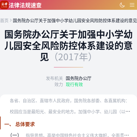
跳到主要内容
法律法规速查
首页
国务院办公厅关于加强中小学幼儿园安全风险防控体系建设的意见
国务院办公厅关于加强中小学幼
儿园安全风险防控体系建设的意
见
（2017年）
发布机关
国务院办公厅
效力
现行有效
各省、自治区、直辖市人民政府，国务院各部委、各直属机构：
校
园应当是最阳光、最安全的地方。加强中小学、幼儿园（以下统称学校）安全工作是全面贯彻党的教育方针，保障学生健康成长、全面发展的前提和基础，关系广大师生的人身安全…
一、 总体要求
（一）
指导思想。高举中国特色社会主义伟大旗帜，全面贯彻党的十八大和十八届三中、四中、五中、六中全会精神，深入贯彻习近平总书记系列重要讲话精神和治国理政新理念新思想新战…