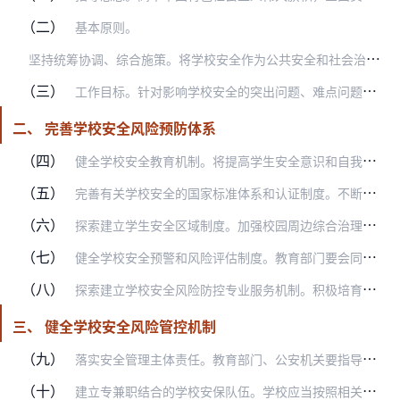
（二）
基本原则。
坚
持统筹协调、综合施策。将学校安全作为公共安全和社会治安综合治理的重要内容，加强组织领导和协调配合，充分发挥政府、学校、家庭、社会各方面作用，运用法律、行政、社…
（三）
工作目标。针对影响学校安全的突出问题、难点问题，进一步整合各方面力量，加强和完善相关制度、机制，深入改革创新，加快形成党委领导、政府负责、社会协同、公众参与、法…
二、 完善学校安全风险预防体系
（四）
健全学校安全教育机制。将提高学生安全意识和自我防护能力作为素质教育的重要内容，着力提高学校安全教育的针对性与实效性。将安全教育与法治教育有机融合，全面纳入国民教…
（五）
完善有关学校安全的国家标准体系和认证制度。不断健全学校安全的人防、物防和技防标准并予以推广。根据学校特点，以保护学生健康安全为优先原则，加强重点领域标准的制修订…
（六）
探索建立学生安全区域制度。加强校园周边综合治理，在学校周边探索实行学生安全区域制度。在此区域内，依法分别作出禁止新建对环境造成污染的企业、设施，禁止设立上网服务…
（七）
健全学校安全预警和风险评估制度。教育部门要会同相关部门制定区域性学校安全风险清单，建立动态监测和数据搜集、分析机制，及时为学校提供安全风险提示，指导学校健全风险…
（八）
探索建立学校安全风险防控专业服务机制。积极培育可以为学校提供安全风险防控服务的专业化社会组织。采取政府购买服务等方式，鼓励、引导和支持具备相应专业能力的机构、组…
三、 健全学校安全风险管控机制
（九）
落实安全管理主体责任。教育部门、公安机关要指导、监督学校依法健全各项安全管理制度和安全应急机制。学校要明确安全是办学的底线，切实承担起校内安全管理的主体责任，对…
（十）
建立专兼职结合的学校安保队伍。学校应当按照相关规定，根据实际和需要，配备必要的安全保卫力量。除学生人数较少的学校外，每所学校应当至少有1名专职安全保卫人员或者受…