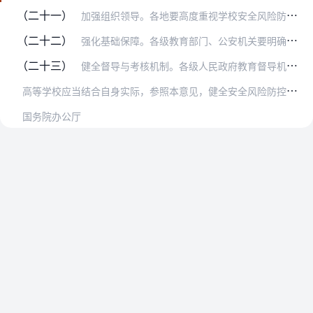
（二十一）
加强组织领导。各地要高度重视学校安全风险防控工作，将学校安全作为经济社会发展的重要指标和社会治理的重要内容，建立党委领导、政府主导、相关部门和单位参加的学校安全…
（二十二）
强化基础保障。各级教育部门、公安机关要明确归口负责学校安全风险防控的专门机构，完善组织体系与工作机制，配齐配强工作力量。各级机构编制部门要根据工作需要，优化现有…
（二十三）
健全督导与考核机制。各级人民政府教育督导机构要将学校安全工作作为教育督导的重要内容，加强对政府及各有关部门、学校落实安全风险防控职责的监督、检查。对重大安全事故…
高
等学校应当结合自身实际，参照本意见，健全安全风险防控体系，完善工作机制和建设方案，所在地的地方人民政府及有关部门应当予以指导、支持，切实履行相关职责。
国务院办公厅