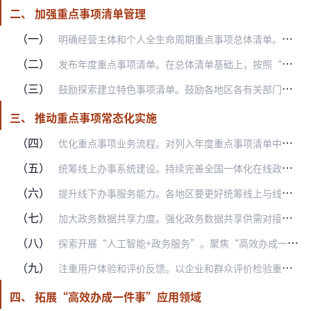
二、 加强重点事项清单管理
（一）
明确经营主体和个人全生命周期重点事项总体清单。围绕经营主体从开办到注销、个人从出生到身后两个全生命周期，覆盖经营主体准入准营、招聘用工、纳税缴费、经营发展、工程…
（二）
发布年度重点事项清单。在总体清单基础上，按照“成熟一批、发布一批”的原则分批发布年度重点事项清单，逐一明确牵头部门和配合部门，有序推进实施。各地区各有关部门依据…
（三）
鼓励探索建立特色事项清单。鼓励各地区各有关部门结合地域特色与行业特点，从企业和群众视角出发，聚焦高频事项，丰富拓展生活服务、产业扶持、工程建设、城市更新等领域应…
三、 推动重点事项常态化实施
（四）
优化重点事项业务流程。对列入年度重点事项清单中的具体事项，要统一事项名称、申请材料、受理条件、办理流程，优化申请表单、申报方式、审核程序、发证方式，进一步减环节…
（五）
统筹线上办事系统建设。持续完善全国一体化在线政务服务平台，强化有关业务系统集约整合和互联互通，提高安全防护能力水平，更好支撑重点事项落地实施。各地区要加强统筹，…
（六）
提升线下办事服务能力。各地区要更好统筹线上与线下，因地制宜保留必要的线下服务渠道，推动重点事项进驻对应行使层级的政务服务大厅或适宜的公共服务场所，做好“一件事”…
（七）
加大政务数据共享力度。强化政务数据共享供需对接，各地区结合具体应用场景精准提出需求，国务院有关部门优化审核流程，提升数据供给质量，提高响应速度和效率，更好支撑重…
（八）
探索开展“人工智能+政务服务”。聚焦“高效办成一件事”应用场景，强化统筹规划，在确保安全的前提下稳妥有序推进人工智能大模型等新技术在政务服务领域应用，为企业和群…
（九）
注重用户体验和评价反馈。以企业和群众评价检验重点事项落地实效，健全问题发现、成效验证、迭代优化的闭环管理机制。充分利用政务服务“好差评”系统、“办不成事”反映窗…
四、 拓展“高效办成一件事”应用领域