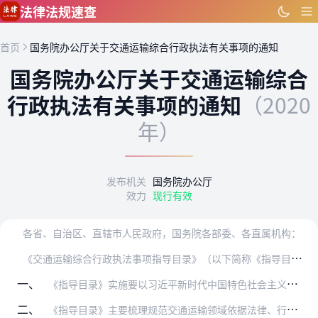
跳到主要内容
法律法规速查
首页
国务院办公厅关于交通运输综合行政执法有关事项的通知
国务院办公厅关于交通运输综合
行政执法有关事项的通知
（2020
年）
发布机关
国务院办公厅
效力
现行有效
各省、自治区、直辖市人民政府，国务院各部委、各直属机构：
《
交通运输综合行政执法事项指导目录》（以下简称《指导目录》）是落实统一实行交通运输执法要求、明确交通运输综合行政执法职能的重要文件，2020年版《指导目录》已经…
一、
《指导目录》实施要以习近平新时代中国特色社会主义思想为指导，全面贯彻党的十九大和十九届二中、三中、四中、五中全会精神，按照党中央、国务院决策部署，扎实推进交通运…
二、
《指导目录》主要梳理规范交通运输领域依据法律、行政法规设定的行政处罚和行政强制事项，以及部门规章设定的警告、罚款的行政处罚事项，并将按程序进行动态调整。各省、自…