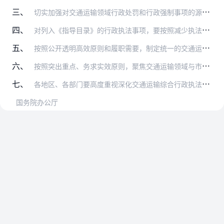
三、
切实加强对交通运输领域行政处罚和行政强制事项的源头治理。凡是没有法律法规规章依据的行政执法事项一律取消。需要保留或新增的行政执法事项，要依法逐条逐项进行合法性、…
四、
对列入《指导目录》的行政执法事项，要按照减少执法层级、推动执法力量下沉的要求，区分不同事项和不同管理体制，结合实际明晰第一责任主体，把查处违法行为的责任压实。坚…
五、
按照公开透明高效原则和履职需要，制定统一的交通运输综合行政执法程序规定，明确执法事项的工作程序、履职要求、办理时限、行为规范等，消除行政执法中的模糊条款，压减自…
六、
按照突出重点、务求实效原则，聚焦交通运输领域与市场主体、群众关系最密切的行政执法事项，着力解决反映强烈的突出问题，让市场主体、群众切实感受到改革成果。制定简明易…
七、
各地区、各部门要高度重视深化交通运输综合行政执法改革，全面落实清权、减权、制权、晒权等改革要求，统筹推进机构改革、职能转变和作风建设。要切实加强组织领导，落实工…
国务院办公厅