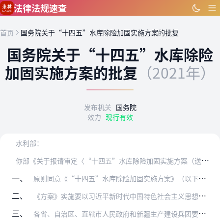
跳到主要内容
法律法规速查
首页
国务院关于“十四五”水库除险加固实施方案的批复
国务院关于“十四五”水库除险
加固实施方案的批复
（2021年）
发布机关
国务院
效力
现行有效
水利部：
你
部《关于报请审定〈“十四五”水库除险加固实施方案（送审稿）〉的请示》（水运管〔2021〕364号）收悉。现批复如下：
一、
原则同意《“十四五”水库除险加固实施方案》（以下简称《方案》），请认真组织实施。
二、
《方案》实施要以习近平新时代中国特色社会主义思想为指导，全面贯彻落实党的十九大和十九届历次全会精神，弘扬伟大建党精神，坚持稳中求进工作总基调，完整、准确、全面贯…
三、
各省、自治区、直辖市人民政府和新疆生产建设兵团要切实落实主体责任，对本辖区水库除险加固和运行管护工作负总责，将水库除险加固和运行管护纳入“十四五”有关规划和工作…