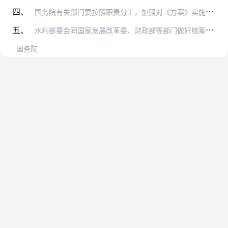
四、
国务院有关部门要按照职责分工，加强对《方案》实施的指导，在项目建设、资金投入、体制机制创新等方面给予积极支持，及时协调解决工作中遇到的困难和问题。
五、
水利部要会同国家发展改革委、财政部等部门做好统筹协调，加强跟踪分析和督促指导，完善动态监测和评估机制，确保“十四五”期间全面完成现有病险水库除险加固任务。重大事…
国务院