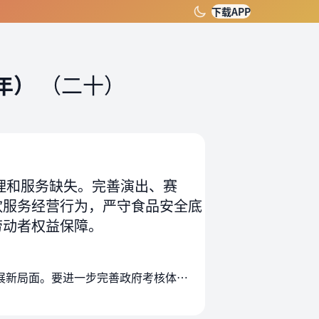
下载APP
年）
（二十）
理和服务缺失。完善演出、赛
饮服务经营行为，严守食品安全底
劳动者权益保障。
各地区各部门要在党中央集中统一领导下，结合实际抓好本意见贯彻落实，努力开创服务业高质量发展新局面。要进一步完善政府考核体系，充分调动各方面积极性、主动性。各地区…