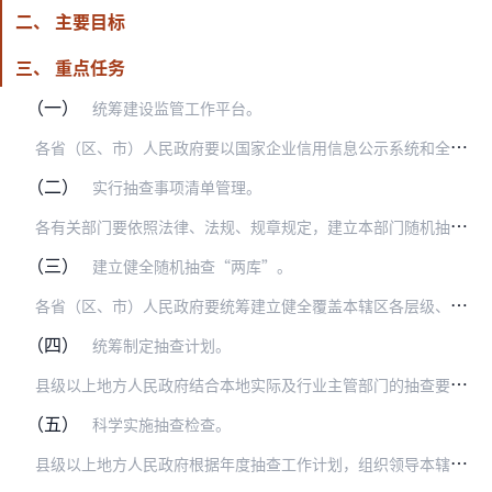
二、 主要目标
三、 重点任务
（一）
统筹建设监管工作平台。
各
省（区、市）人民政府要以国家企业信用信息公示系统和全国信用信息共享平台等为依托，建设本辖区统一的“双随机、一公开”监管工作平台（以下称省级平台），为抽查检查、…
（二）
实行抽查事项清单管理。
各
有关部门要依照法律、法规、规章规定，建立本部门随机抽查事项清单，明确抽查依据、主体、内容、方式等。市场监管总局要会同有关部门制定联合抽查事项清单、标准和实施办…
（三）
建立健全随机抽查“两库”。
各
省（区、市）人民政府要统筹建立健全覆盖本辖区各层级、与抽查事项相对应的检查对象名录库和执法检查人员名录库（统称“两库”）。要根据法律法规和部门职责分工，按照“…
（四）
统筹制定抽查计划。
县
级以上地方人民政府结合本地实际及行业主管部门的抽查要求，统筹制定本辖区年度抽查工作计划，涵盖一般检查事项和重点检查事项，明确工作任务和参与部门。年度抽查工作计…
（五）
科学实施抽查检查。
县
级以上地方人民政府根据年度抽查工作计划，组织领导本辖区内的部门联合“双随机、一公开”监管工作。根据抽查涉及的对象范围和参与部门，通过公开、公正的方式从检查对象…