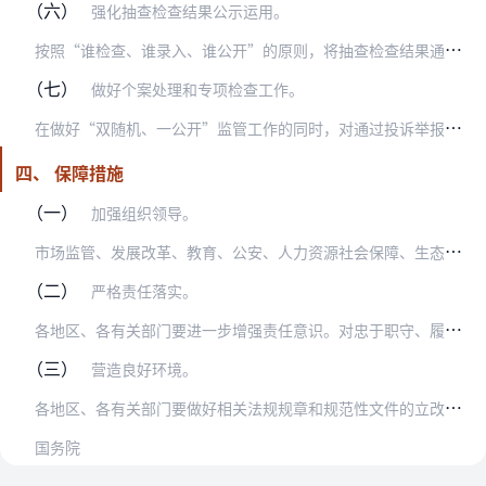
（六）
强化抽查检查结果公示运用。
按
照“谁检查、谁录入、谁公开”的原则，将抽查检查结果通过国家企业信用信息公示系统和全国信用信息共享平台等进行公示，接受社会监督。对抽查发现的违法违规行为依法加大…
（七）
做好个案处理和专项检查工作。
在
做好“双随机、一公开”监管工作的同时，对通过投诉举报、转办交办、数据监测等发现的违法违规个案线索，要立即实施检查、处置；需要立案查处的，要按照行政处罚程序规定…
四、 保障措施
（一）
加强组织领导。
市
场监管、发展改革、教育、公安、人力资源社会保障、生态环境、住房城乡建设、交通运输、农业农村、商务、文化和旅游、卫生健康、应急、海关、税务、统计等市场监管领域有…
（二）
严格责任落实。
各
地区、各有关部门要进一步增强责任意识。对忠于职守、履职尽责的，要给予表扬和鼓励；对未履行、不当履行或违法履行“双随机、一公开”监管职责的，要依法依规严肃处理；…
（三）
营造良好环境。
各
地区、各有关部门要做好相关法规规章和规范性文件的立改废释工作，推进“双随机、一公开”监管法治化进程。加强干部队伍建设，强化监管执法业务培训，提升市场监管领域“…
国务院