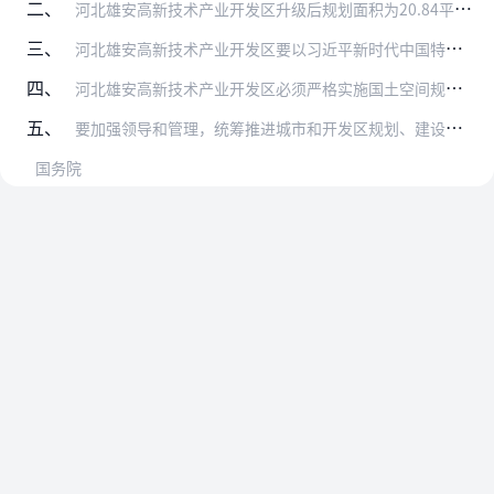
二、
河北雄安高新技术产业开发区升级后规划面积为20.84平方公里，共两个区块。区块一规划面积16.37平方公里，四至范围：东至纵一渠、乐活公园水系、规划N25路，南…
三、
河北雄安高新技术产业开发区要以习近平新时代中国特色社会主义思想为指导，全面贯彻落实党的二十大和二十届历次全会精神，按照党中央、国务院决策部署，完整准确全面贯彻新…
四、
河北雄安高新技术产业开发区必须严格实施国土空间规划等相关规划，并纳入国土空间规划“一张图”实施监管，按规定程序履行具体用地报批手续，落实生态环境分区管控要求，依…
五、
要加强领导和管理，统筹推进城市和开发区规划、建设、治理，增强开发区综合功能，强化资源和政策保障。深化开发区管理制度改革，构建权责清晰、规范高效的管理机制。加强运…
国务院