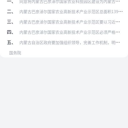
一、
同意将内蒙古巴彦淖尔国家农业科技园区建设为内蒙古巴彦淖尔国家农业高新技术产业示范区，纳入国家农业高新技术产业示范区范畴管理并享受相关政策。
二、
内蒙古巴彦淖尔国家农业高新技术产业示范区总面积139.74平方公里，四至范围：东至乌兰图克镇新民村、八一新道村，南至110国道、永济渠，西至城关镇远景村、干召庙…
三、
内蒙古巴彦淖尔国家农业高新技术产业示范区要以习近平新时代中国特色社会主义思想为指导，全面贯彻党的十九大和十九届历次全会精神，按照党中央、国务院决策部署，全面实施…
四、
内蒙古巴彦淖尔国家农业高新技术产业示范区必须严格遵循国土空间规划，严格落实耕地保护制度、节约集约用地制度和有关补偿安置规定，依法依规推进示范区建设发展规划环境影…
五、
内蒙古自治区政府要加强组织领导，完善工作机制，明确工作责任，强化政策支持，探索建立整合集约、精简高效的运行机制，不断提升示范区建设质量和发展水平。
国务院