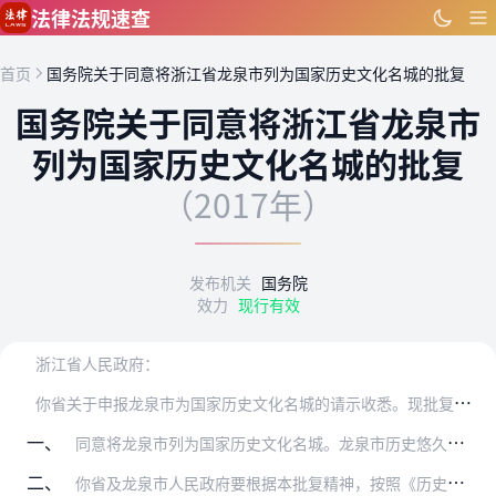
跳到主要内容
法律法规速查
首页
国务院关于同意将浙江省龙泉市列为国家历史文化名城的批复
国务院关于同意将浙江省龙泉市
列为国家历史文化名城的批复
（2017年）
发布机关
国务院
效力
现行有效
浙江省人民政府：
你
省关于申报龙泉市为国家历史文化名城的请示收悉。现批复如下：
一、
同意将龙泉市列为国家历史文化名城。龙泉市历史悠久，古城传统格局和风貌保存较好，非物质文化遗产丰富，具有重要的历史文化价值。
二、
你省及龙泉市人民政府要根据本批复精神，按照《历史文化名城名镇名村保护条例》的要求，正确处理城市建设与保护历史文化遗产的关系，深入研究发掘历史文化遗产的内涵与价值…