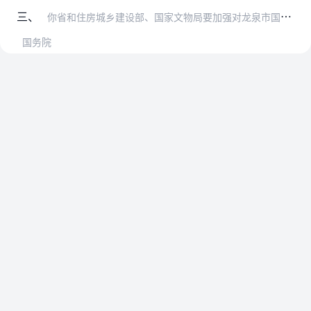
三、
你省和住房城乡建设部、国家文物局要加强对龙泉市国家历史文化名城规划、保护工作的指导、监督和检查。
国务院