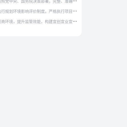
部署，完整、准确、全面贯彻新发展理念，着力推…
度。严格执行项目建设用地控制指标和招标拍卖挂…
，构建宜创宜业宜居的创新生态，推进安全、绿色…