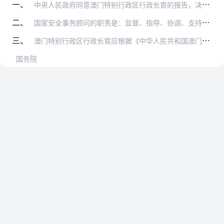
一、
中央人民政府同意澳门特别行政区行政长官的报告，决定在澳门特别行政区维护国家安全委员会设立一名国家安全事务顾问和三名国家安全技术顾问。
二、
国家安全事务顾问的职责是：监督、指导、协调、支持澳门特别行政区开展维护国家安全工作。国家安全技术顾问的职责是：协助国家安全事务顾问开展相关工作；就澳门特别行政区…
三、
澳门特别行政区行政长官应根据《中华人民共和国澳门特别行政区基本法》第五十条第五项以及本批复的要求，对澳门特别行政区相关规定作相应修改。
国务院