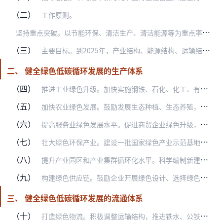
（二）
工作原则。
坚
持重点突破。以节能环保、清洁生产、清洁能源等为重点率先突破，做好与农业、制造业、服务业和信息技术的融合发展，全面带动一二三产业和基础设施绿色升级。
（三）
主要目标。到2025年，产业结构、能源结构、运输结构明显优化，绿色产业比重显著提升，基础设施绿色化水平不断提高，清洁生产水平持续提高，生产生活方式绿色转型成效显…
二、 健全绿色低碳循环发展的生产体系
（四）
推进工业绿色升级。加快实施钢铁、石化、化工、有色、建材、纺织、造纸、皮革等行业绿色化改造。推行产品绿色设计，建设绿色制造体系。大力发展再制造产业，加强再制造产品…
（五）
加快农业绿色发展。鼓励发展生态种植、生态养殖，加强绿色食品、有机农产品认证和管理。发展生态循环农业，提高畜禽粪污资源化利用水平，推进农作物秸秆综合利用，加强农膜…
（六）
提高服务业绿色发展水平。促进商贸企业绿色升级，培育一批绿色流通主体。有序发展出行、住宿等领域共享经济，规范发展闲置资源交易。加快信息服务业绿色转型，做好大中型数…
（七）
壮大绿色环保产业。建设一批国家绿色产业示范基地，推动形成开放、协同、高效的创新生态系统。加快培育市场主体，鼓励设立混合所有制公司，打造一批大型绿色产业集团；引导…
（八）
提升产业园区和产业集群循环化水平。科学编制新建产业园区开发建设规划，依法依规开展规划环境影响评价，严格准入标准，完善循环产业链条，推动形成产业循环耦合。推进既有…
（九）
构建绿色供应链。鼓励企业开展绿色设计、选择绿色材料、实施绿色采购、打造绿色制造工艺、推行绿色包装、开展绿色运输、做好废弃产品回收处理，实现产品全周期的绿色环保。…
三、 健全绿色低碳循环发展的流通体系
（十）
打造绿色物流。积极调整运输结构，推进铁水、公铁、公水等多式联运，加快铁路专用线建设。加强物流运输组织管理，加快相关公共信息平台建设和信息共享，发展甩挂运输、共同…