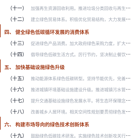
（十一）
加强再生资源回收利用。推进垃圾分类回收与再生资源回收“两网融合”，鼓励地方建立再生资源区域交易中心。加快落实生产者责任延伸制度，引导生产企业建立逆向物流回收体系…
（十二）
建立绿色贸易体系。积极优化贸易结构，大力发展高质量、高附加值的绿色产品贸易，从严控制高污染、高耗能产品出口。加强绿色标准国际合作，积极引领和参与相关国际标准制定…
四、 健全绿色低碳循环发展的消费体系
（十三）
促进绿色产品消费。加大政府绿色采购力度，扩大绿色产品采购范围，逐步将绿色采购制度扩展至国有企业。加强对企业和居民采购绿色产品的引导，鼓励地方采取补贴、积分奖励等…
（十四）
倡导绿色低碳生活方式。厉行节约，坚决制止餐饮浪费行为。因地制宜推进生活垃圾分类和减量化、资源化，开展宣传、培训和成效评估。扎实推进塑料污染全链条治理。推进过度包…
五、 加快基础设施绿色升级
（十五）
推动能源体系绿色低碳转型。坚持节能优先，完善能源消费总量和强度双控制度。提升可再生能源利用比例，大力推动风电、光伏发电发展，因地制宜发展水能、地热能、海洋能、氢…
（十六）
推进城镇环境基础设施建设升级。推进城镇污水管网全覆盖。推动城镇生活污水收集处理设施“厂网一体化”，加快建设污泥无害化资源化处置设施，因地制宜布局污水资源化利用设…
（十七）
提升交通基础设施绿色发展水平。将生态环保理念贯穿交通基础设施规划、建设、运营和维护全过程，集约利用土地等资源，合理避让具有重要生态功能的国土空间，积极打造绿色公…
（十八）
改善城乡人居环境。相关空间性规划要贯彻绿色发展理念，统筹城市发展和安全，优化空间布局，合理确定开发强度，鼓励城市留白增绿。建立“美丽城市”评价体系，开展“美丽城…
六、 构建市场导向的绿色技术创新体系
（十九）
鼓励绿色低碳技术研发。实施绿色技术创新攻关行动，围绕节能环保、清洁生产、清洁能源等领域布局一批前瞻性、战略性、颠覆性科技攻关项目。培育建设一批绿色技术国家技术创…