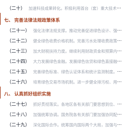
（二十）
加速科技成果转化。积极利用首台（套）重大技术装备政策支持绿色技术应用。充分发挥国家科技成果转化引导基金作用，强化创业投资等各类基金引导，支持绿色技术创新成果转化…
七、 完善法律法规政策体系
（二十一）
强化法律法规支撑。推动完善促进绿色设计、强化清洁生产、提高资源利用效率、发展循环经济、严格污染治理、推动绿色产业发展、扩大绿色消费、实行环境信息公开、应对气候变…
（二十二）
健全绿色收费价格机制。完善污水处理收费政策，按照覆盖污水处理设施运营和污泥处理处置成本并合理盈利的原则，合理制定污水处理收费标准，健全标准动态调整机制。按照产生…
（二十三）
加大财税扶持力度。继续利用财政资金和预算内投资支持环境基础设施补短板强弱项、绿色环保产业发展、能源高效利用、资源循环利用等。继续落实节能节水环保、资源综合利用以…
（二十四）
大力发展绿色金融。发展绿色信贷和绿色直接融资，加大对金融机构绿色金融业绩评价考核力度。统一绿色债券标准，建立绿色债券评级标准。发展绿色保险，发挥保险费率调节机制…
（二十五）
完善绿色标准、绿色认证体系和统计监测制度。开展绿色标准体系顶层设计和系统规划，形成全面系统的绿色标准体系。加快标准化支撑机构建设。加快绿色产品认证制度建设，培育…
（二十六）
培育绿色交易市场机制。进一步健全排污权、用能权、用水权、碳排放权等交易机制，降低交易成本，提高运转效率。加快建立初始分配、有偿使用、市场交易、纠纷解决、配套服务…
八、 认真抓好组织实施
（二十七）
抓好贯彻落实。各地区各有关部门要思想到位、措施到位、行动到位，充分认识建立健全绿色低碳循环发展经济体系的重要性和紧迫性，将其作为高质量发展的重要内容，进一步压实…
（二十八）
加强统筹协调。国务院各有关部门要加强协同配合，形成工作合力。国家发展改革委要会同有关部门强化统筹协调和督促指导，做好年度重点工作安排部署，及时总结各地区各有关部…
（二十九）
深化国际合作。统筹国内国际两个大局，加强与世界各个国家和地区在绿色低碳循环发展领域的政策沟通、技术交流、项目合作、人才培训等，积极参与和引领全球气候治理，切实提…