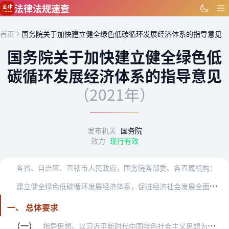
跳到主要内容
法律法规速查
首页
国务院关于加快建立健全绿色低碳循环发展经济体系的指导意见
国务院关于加快建立健全绿色低
碳循环发展经济体系的指导意见
（2021年）
发布机关
国务院
效力
现行有效
各省、自治区、直辖市人民政府，国务院各部委、各直属机构：
建
立健全绿色低碳循环发展经济体系，促进经济社会发展全面绿色转型，是解决我国资源环境生态问题的基础之策。为贯彻落实党的十九大部署，加快建立健全绿色低碳循环发展的经…
一、 总体要求
（一）
指导思想。以习近平新时代中国特色社会主义思想为指导，深入贯彻党的十九大和十九届二中、三中、四中、五中全会精神，全面贯彻习近平生态文明思想，认真落实党中央、国务院…