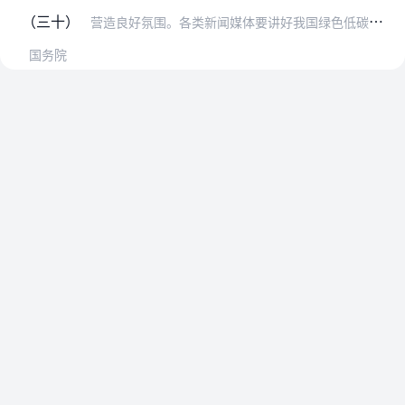
（三十）
营造良好氛围。各类新闻媒体要讲好我国绿色低碳循环发展故事，大力宣传取得的显著成就，积极宣扬先进典型，适时曝光破坏生态、污染环境、严重浪费资源和违规乱上高污染、高…
国务院