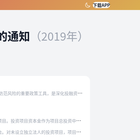
下载APP
的通知
（2019年）
对
固定资产投资项目（以下简称投资项目）实行资本金制度，合理确定并适时调整资本金比例，是促进有效投资、防范风险的重要政策工具，是深化投融资体制改革、优化投资供给结…
项目总投资中由投资者认缴的出资额，对投资项目…
资项目，项目单位应设立专门账户，规范设置和使…