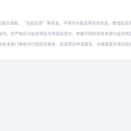
款、“名股实债”等资金，不得作为投资项目资本金。筹措投资项目资本金，不得违规增加
严格区分投资项目与项目投资方，依据不同的资金来源与投资项目的权责关系判定其权益或债
门审批可行性研究报告、核准项目申请报告、办理备案手续的投资项目，均按本通知执行。已