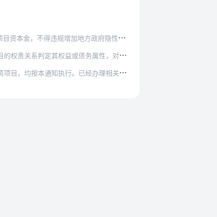
地方政府隐性债务，不得违反国家关于国有企业资…
务属性，对资本金的真实性、合规性和投资收益、…
经办理相关手续、尚未开工、金融机构尚未发放贷…