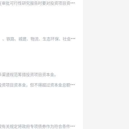
对投资项目资本金筹措方式和有关资金来源证明文…
、生态环保、社会民生等领域的补短板基础设施项…
多渠道规范筹措投资项目资本金。
过资本金总额的50%。存在下列情形之一的，不…
府专项债券作为符合条件的重大项目资本金。