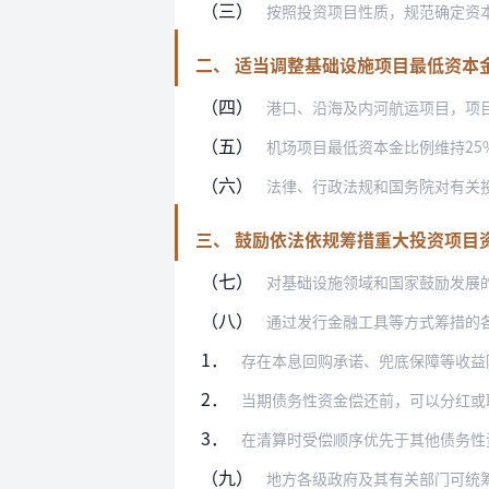
（三）
按照投资项目性质，规范确定资本金比例
二、 适当调整基础设施项目最低资本
（四）
港口、沿海及内河航运项目，项目
（五）
机场项目最低资本金比例维持25%不变
（六）
法律、行政法规和国务院对有关
三、 鼓励依法依规筹措重大投资项目
（七）
对基础设施领域和国家鼓励发展
（八）
通过发行金融工具等方式筹措的各类资金
1．
存在本息回购承诺、兜底保障等收益
2．
当期债务性资金偿还前，可以分红或
3．
在清算时受偿顺序优先于其他债务性
（九）
地方各级政府及其有关部门可统筹使