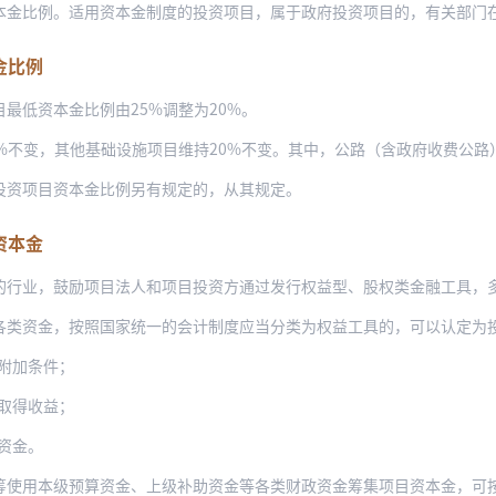
。适用资本金制度的投资项目，属于政府投资项目的，有关部门在审批可行性研究报告时要
金比例
最低资本金比例由25%调整为20%。
，其他基础设施项目维持20%不变。其中，公路（含政府收费公路）、铁路、城建、物流
投资项目资本金比例另有规定的，从其规定。
资本金
的行业，鼓励项目法人和项目投资方通过发行权益型、股权类金融工具，
，按照国家统一的会计制度应当分类为权益工具的，可以认定为投资项目资本金，但不得超
附加条件；
取得收益；
资金。
用本级预算资金、上级补助资金等各类财政资金筹集项目资本金，可按有关规定将政