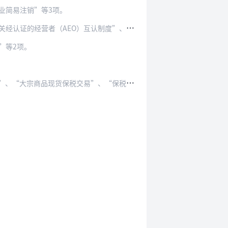
业简易注销”等3项。
O）互认制度”、“出境加工监管”、“企业协…
”等2项。
包
括：“入境维修产品监管新模式”、“一次备案，多次使用”、“委内加工监管”、“仓储货物按状态分类监管”、“大宗商品现货保税交易”、“保税展示交易货物分线监管、预…