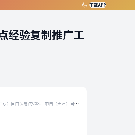
下载APP
点经验复制推广工
设
立自由贸易试验区（以下简称自贸试验区）是党中央、国务院在新形势下作出的重大决策。2015年4月，中国（广东）自由贸易试验区、中国（天津）自由贸易试验区、中国（…