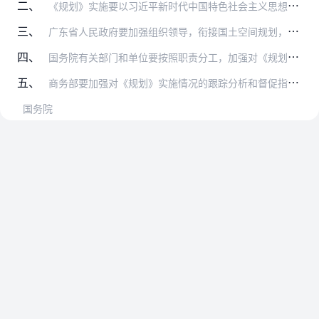
二、
《规划》实施要以习近平新时代中国特色社会主义思想为指导，全面贯彻党的十九大和十九届二中、三中、四中全会精神，统筹推进“五位一体”总体布局，协调推进“四个全面”战…
三、
广东省人民政府要加强组织领导，衔接国土空间规划，依据《规划》抓紧制定具体实施方案，明确责任分工，确保《规划》确定的主要目标和重点任务落实到位。《规划》实施中涉及…
四、
国务院有关部门和单位要按照职责分工，加强对《规划》实施的协调和指导，在项目安排、政策实施、体制机制创新等方面给予积极支持，协调解决中新广州知识城建设中遇到的困难…
五、
商务部要加强对《规划》实施情况的跟踪分析和督促指导，注意研究新情况、解决新问题、总结新经验，推动《规划》目标任务落实。重大问题及时向国务院报告。
国务院