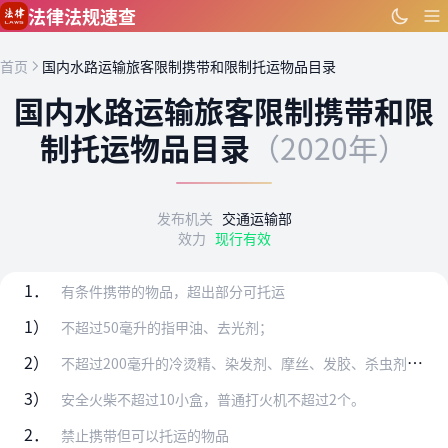
跳到主要内容
法律法规速查
首页
国内水路运输旅客限制携带和限制托运物品目录
国内水路运输旅客限制携带和限
制托运物品目录
（2020年）
发布机关
交通运输部
效力
现行有效
1．
有条件携带的物品，超出部分可托运
1）
不超过50毫升的指甲油、去光剂；
2）
不超过200毫升的冷烫精、染发剂、摩丝、发胶、杀虫剂、空气清新剂等自喷压力容器；
3）
安全火柴不超过10小盒，普通打火机不超过2个。
2．
禁止携带但可以托运的物品