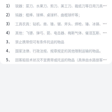
1）
锐器：菜刀、水果刀、剪刀、美工刀、裁纸刀等日用刀具；手术刀、屠宰刀、雕刻刀、刨刀、铣刀等专业刀具；刀、矛、剑、戟等表演刀具；
2）
钝器：棍棒、球棒、桌球杆、曲棍球杆等；
3）
工具农具：钻机、凿、锥、锯、斧头、焊枪、锤、冰镐、扁担、耙等；
4）
其他：飞镖、弹弓、箭、电击器、梅斯气体、催泪瓦斯、胡椒辣椒喷剂、体积百分含量小于24%的酒精或酒精饮料（包装完整且标识清晰）等。
3．
禁止携带但可有条件托运的物品
4．
国家法律、行政法规、规章规定的其他限制运输的物品。
5．
因客船技术状况不宜携带或托运的物品（具体由水路旅客运输业务经营者对外公布）。