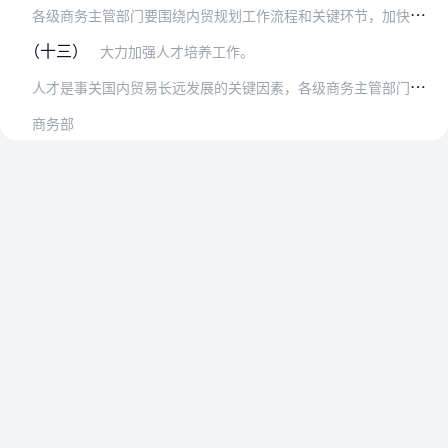
各
级商务主管部门要围绕内贸规划工作流程和关键环节，加快建立健全各项管理制度，包括规划立项审批、社会公众参与、规划衔接协调、专家评审论证、规划公布备案、规划实施监…
（十三）
大力加强人才培养工作。
人
才是事关国内贸易长远发展的关键因素，各级商务主管部门要高度重视人才培养工作。要加快引进和培养一批内贸规划工作的专门人才，充实各级商务主管部门内贸规划工作队伍。…
商务部