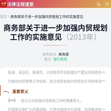
跳到主要内容
法律法规速查
首页
商务部关于进一步加强内贸规划工作的实施意见
商务部关于进一步加强内贸规划
工作的实施意见
（2013年）
发布机关
商务部
效力
现行有效
各
省、自治区、直辖市、计划单列市及新疆生产建设兵团商务主管部门：
为
推动内贸管理工作创新，充分发挥各类内贸规划引领和带动作用，促进国内贸易又好又快发展，现就加强内贸规划工作，提出以下实施意见：
一、 重要意义
（一）
充分认识加强内贸规划工作的重要意义。
在
国家实施扩大内需战略、打造中国经济升级版、加快推进政府职能转变的新形势下，加强内贸规划工作，有利于促进内贸发展方式转变，推动国内贸易科学发展；有利于优化社会资…