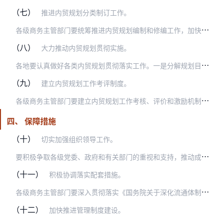
（七）
推进内贸规划分类制订工作。
各
级商务主管部门要统筹推进内贸规划编制和修编工作，加快健全以国家总体规划为指导、内贸发展规划为统领、专项规划为重点、网点规划为基础的内贸规划体系。自“十三五”开…
（八）
大力推动内贸规划贯彻实施。
各
地要认真做好各类内贸规划贯彻落实工作。一是分解规划目标任务。省级商务主管部门对商务部和本地制定的内贸发展规划和各类专项规划，要细化和分解目标与任务，明确时间进…
（九）
建立内贸规划工作考评制度。
各
级商务主管部门要建立内贸规划工作考核、评价和激励机制，将内贸规划工作纳入工作重点和考评范围，保障规划落到实处。规划制订方面重点考核规划数量、质量和工作进度，规…
四、 保障措施
（十）
切实加强组织领导工作。
要
积极争取各级党委、政府和有关部门的重视和支持，推动成立相关部门参与的内贸规划工作协调领导机构，有条件的地方要争取成立由政府领导兼任组长的内贸规划工作领导小组，…
（十一）
积极协调落实配套措施。
各
级商务主管部门要深入贯彻落实《国务院关于深化流通体制改革加快流通产业发展的意见》（国发〔2012〕39号）等文件确定的政策措施，重点抓好相关规划、土地、财政、…
（十二）
加快推进管理制度建设。