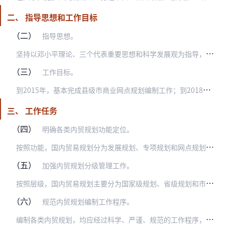
二、 指导思想和工作目标
（二）
指导思想。
坚
持以邓小平理论、三个代表重要思想和科学发展观为指导，以提高流通效率为核心目标，以保障和改善民生为根本宗旨，坚持发挥市场配置资源的基础性作用，统筹区域、城乡和内…
（三）
工作目标。
到
2015年，基本完成县级市商业网点规划编制工作；到2018年，各省（区、市）编制完成内贸发展规划，内贸专项规划覆盖内贸主要行业和重点领域，60%以上县区编制完…
三、 工作任务
（四）
明确各类内贸规划功能定位。
按
照功能，国内贸易规划分为发展规划、专项规划和网点规划三类。发展规划依据国家或地方的国民经济和社会发展五年规划纲要制订，以促进全国或某一区域内国内贸易总体发展为…
（五）
加强内贸规划分级管理工作。
按
照层级，国内贸易规划主要分为国家级规划、省级规划和市县级规划三级。推进内贸规划工作，需要明确中央和地方职责分工。商务部主要编制全国国内贸易发展规划，编制内贸各…
（六）
规范内贸规划编制工作程序。
编
制各类内贸规划，均应经过科学、严谨、规范的工作程序，确保规划质量。要把内贸规划编制过程变成集中民智、反映民意、科学决策、发扬民主的过程。各地要结合本地实际，研…