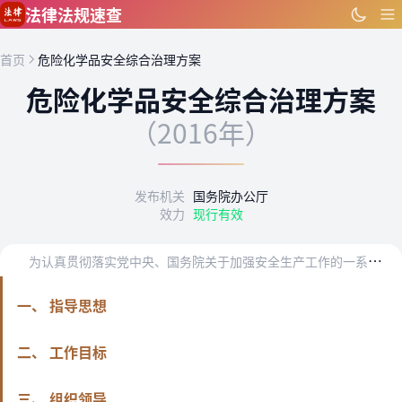
跳到主要内容
法律法规速查
首页
危险化学品安全综合治理方案
危险化学品安全综合治理方案
（2016年）
发布机关
国务院办公厅
效力
现行有效
为
认真贯彻落实党中央、国务院关于加强安全生产工作的一系列重要决策部署，深刻吸取2015年天津港“8·12”瑞海公司危险品仓库特别重大火灾爆炸事故教训，巩固近年来…
一、 指导思想
二、 工作目标
三、 组织领导