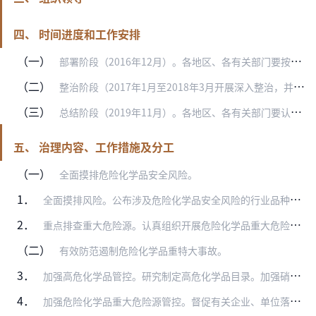
四、 时间进度和工作安排
（一）
部署阶段（2016年12月）。各地区、各有关部门要按照总体要求，制定具体实施方案，明确职责，细化措施；要认真开展危险化学品安全综合治理动员部署，进行广泛宣传，营…
（二）
整治阶段（2017年1月至2018年3月开展深入整治，并取得阶段性成果；2018年4月至2019年10月深化提升）。各地区、各有关部门要精心组织，认真实施，定期…
（三）
总结阶段（2019年11月）。各地区、各有关部门要认真总结经验成果，形成总结报告并报送国务院安委会办公室，由国务院安委会办公室汇总后报国务院安委会。
五、 治理内容、工作措施及分工
（一）
全面摸排危险化学品安全风险。
1．
全面摸排风险。公布涉及危险化学品安全风险的行业品种目录，认真组织摸排各行业领域危险化学品安全风险，重点摸排危险化学品生产、储存、使用、经营、运输和废弃处置以及涉…
2．
重点排查重大危险源。认真组织开展危险化学品重大危险源排查，建立危险化学品重大危险源数据库。（各有关部门按职责分工负责，2018年3月底前完成）
（二）
有效防范遏制危险化学品重特大事故。
3．
加强高危化学品管控。研究制定高危化学品目录。加强硝酸铵、硝化棉、氰化钠等高危化学品生产、储存、使用、经营、运输和废弃处置全过程管控。（安全监管总局牵头，工业和信…
4．
加强危险化学品重大危险源管控。督促有关企业、单位落实安全生产主体责任，完善监测监控设备设施，对重大危险源实施重点管控。督促落实属地监管责任，建立安全监管部门与各…