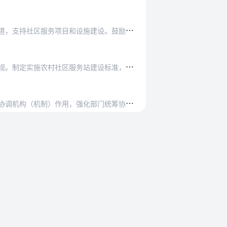
按
规定落实经费保障，确保村（社区）组织有钱为民办事，确保管理服务有效覆盖常住人口。统筹利用现有资金渠道，支持社区服务项目和设施建设。鼓励通过慈善捐赠等方式，引导…
推
动修订并贯彻实施《中华人民共和国村民委员会组织法》、《中华人民共和国城市居民委员会组织法》等法律法规。制定实施农村社区服务站建设标准，强化村级综合服务功能。完…
本
规划实施情况纳入地方各级人民政府目标责任考核内容，作为改进政府工作的重要依据。发挥城乡社区治理议事协调机构（机制）作用，强化部门统筹协调。各级民政部门要定期组…