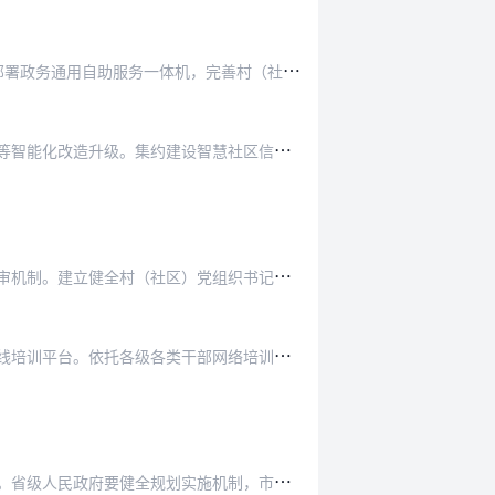
充
分发挥全国一体化政务服务平台作用，推动“互联网+政务服务”向乡镇（街道）、村（社区）延伸覆盖。加快部署政务通用自助服务一体机，完善村（社区）政务自助便民服务网…
开
发社区协商议事、政务服务办理、养老、家政、卫生、托育等网上服务项目应用，推动社区物业设备设施、安防等智能化改造升级。集约建设智慧社区信息系统，开发智慧社区移动…
组
织实施社区人才队伍建设行动。规范村（居）民委员会换届选举，全面落实村（社区）“两委”班子成员资格联审机制。建立健全村（社区）党组织书记后备人才库，依法选优配强…
加
强社区服务人才培训管理，建立健全社区工作者能力指标体系，健全完善分级培训制度，用好现有培训基地和在线培训平台。依托各级各类干部网络培训平台开放共享社区服务精品…
地
方各级人民政府要强化主体责任，将本规划主要任务指标作为民生项目，列入议事日程，定期研究、谋划和推动。省级人民政府要健全规划实施机制，市、县级人民政府要做好资金…