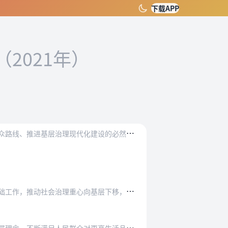
下载APP
（2021年）
社
区服务关系民生、连着民心，不断强化社区为民、便民、安民功能，是落实以人民为中心发展思想、践行党的群众路线、推进基层治理现代化建设的必然要求。为贯彻落实党中央、…
“
十三五”时期是全面建成小康社会决胜阶段。以习近平同志为核心的党中央坚持以人民为中心，着力加强基层基础工作，推动社会治理重心向基层下移，城乡社区服务体系建设取得…
加
强城乡社区服务体系建设，是立足新发展阶段，不断夯实国家治理体系和治理能力基础的重大举措，是贯彻新发展理念，不断满足人民群众对更高生活品质新期待的重要途径，是进…