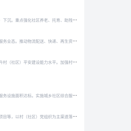
聚
焦幼有所育、学有所教、病有所医、老有所养、弱有所扶和文体服务有保障，推动基本公共服务资源向村（社区）下沉。重点强化社区养老、托育、助残服务供给，做好对困难群体…
全
面推进城市一刻钟便民生活圈建设，加快推进农村生活服务便利化。引导市场、社会力量发展社区托育、养老等服务业态。推动物流配送、快递、再生资源回收网点设施辐射符合条…
深
化城乡社区警务战略，加强村（居）民委员会下属治安保卫委员会建设，健全完善群防群治、联防联治机制，提升村（社区）平安建设能力水平。加强村（社区）人员密集场所安全…
将
综合服务设施建设纳入国土空间规划，推进新建社区综合服务设施标准化规范化建设，确保新建社区商业和综合服务设施面积达标。实施城乡社区综合服务设施补短板工程，鼓励通…
完
善服务统筹机制，以县（市、区、旗）为单位统筹用好各项支持社区的政策，以及面向社区的服务资金、资源、项目等，以村（社区）党组织为主渠道落实。发挥基层群众性自治组…