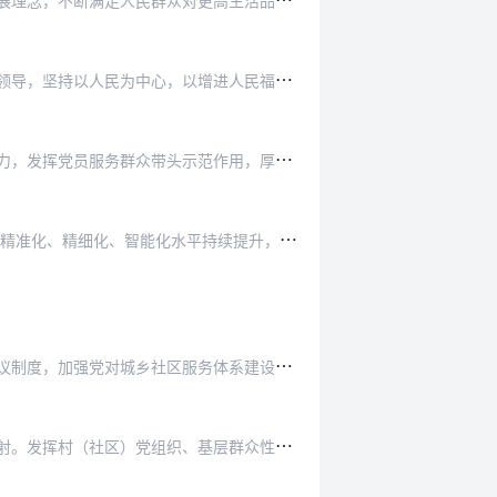
以
习近平新时代中国特色社会主义思想为指导，全面贯彻党的十九大和十九届历次全会精神，坚持和加强党的全面领导，坚持以人民为中心，以增进人民福祉为出发点和落脚点，以强…
一
是坚持党的全面领导。坚持将党的领导贯穿于城乡社区服务体系建设的全过程各方面，促进提升基层党组织组织力，发挥党员服务群众带头示范作用，厚植党的执政基础。
到
2025年末，党建引领社区服务体系建设更加完善，服务主体和服务业态更加丰富，线上线下服务机制更加融合，精准化、精细化、智能化水平持续提升，社区吸纳就业能力不断…
压
实乡镇（街道）党（工）委责任，建立健全街道党工委牵头、驻区单位党组织负责人参加的社区党建工作联席会议制度，加强党对城乡社区服务体系建设的全面领导。全面健全村（…
强
化政府在基本公共服务供给保障中的主体地位，优化村（社区）服务功能布局，促进服务资源高效配置和有效辐射。发挥村（社区）党组织、基层群众性自治组织作用，支持群团组…