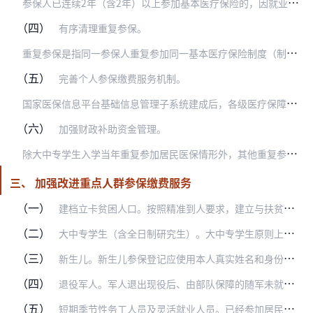
参
保人已连续2年（含2年）以上参加基本医疗保险的，因就业等个人状态变化在职工医保和居民医保间切换参保关系的，且中断缴费时间不超过3个月的，缴费后即可正常享受待遇…
（四）
有序清理重复参保。
重
复参保是指同一参保人重复参加同一基本医疗保险制度（制度内重复参保）或重复参加不同基本医疗保险制度（跨制度重复参保），具体表现为同一时间段内同一参保人有两条及以…
（五）
完善个人参保缴费服务机制。
国
家医保信息平台基础信息管理子系统建成后，各级医疗保障部门要利用国家统一医保信息平台基础信息管理子系统实时核对功能，及时查询参保人缴费状态，联合税务部门完善参保…
（六）
加强财政补助资金管理。
除
大中专学生入学当年重复参加居民医保情形外，其他重复参加居民医保的，需终止相关居民医保参保关系，并扣减重复参保当年涉及的各级财政补助资金。跨制度重复参保且连续参…
三、 加强改进重点人群参保缴费服务
（一）
建档立卡贫困人口。按照精准到人要求，建立与扶贫、税务部门沟通机制，实行参保专项台账管理。按规定落实分类资助参保政策，确保动态参保、应保尽保。用好医疗保障信息系统…
（二）
大中专学生（含全日制研究生）。大中专学生原则上应在学籍地参加居民医保。若大中专学生为建档立卡贫困人口，可以选择在建档立卡贫困人口身份认定地参保。因入学形成的重复…
（三）
新生儿。新生儿参保登记应使用本人真实姓名和身份证明。原则上新生儿出生后90天内由监护人按相关规定办理参保登记，自出生之日所发生的医疗费用均可纳入医保报销。对已使…
（四）
退役军人。军人退出现役后、由部队保障的随军未就业军人配偶实现就业后，按规定参加基本医疗保险并办理关系转移接续的，不受待遇享受等待期限制。已参加基本医疗保险的随军…
（五）
短期季节性务工人员及灵活就业人员。已经参加居民医保的短期季节性务工人员或灵活就业人员，在居民医保待遇享受期内参加职工医保，医疗保障部门应保证参保人享受新参加的医…