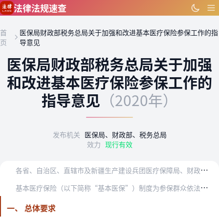
跳到主要内容
法律法规速查
首
医保局财政部税务总局关于加强和改进基本医疗保险参保工作的指
页
导意见
医保局财政部税务总局关于加强
和改进基本医疗保险参保工作的
指导意见
（2020年）
发布机关
医保局、财政部、税务总局
效力
现行有效
各
省、自治区、直辖市及新疆生产建设兵团医疗保障局、财政厅（局），财政部地方监管局，国家税务总局各省、自治区、直辖市及新疆生产建设兵团税务局：
基
本医疗保险（以下简称“基本医保”）制度为参保群众依法合理享受基本医疗保障、促进人民健康发挥了重要作用。为深入推进全民参保计划，进一步提高基本医保参保质量，保障…
一、 总体要求