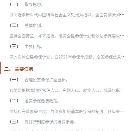
（一）
指导思想。
以
习近平新时代中国特色社会主义思想为指导，全面贯彻党的十九大和十九届二中、三中、四中全会精神，坚持以人民为中心的发展思想，坚持推进高质量发展，以实现覆盖全民、依…
（二）
总体原则。
坚
持全面覆盖，补齐短板。落实全民参保计划和依法参保要求，着眼保基本、全覆盖，有针对性加强重点人群特别是困难人群参保缴费服务，改进参保薄弱环节服务。
（三）
主要目标。
深
入实施全民参保计划，自2021年参保年度起，全国参保信息实现互联互通、动态更新、实时查询，参保信息质量明显提升；到2025年，基本医保参保率稳中有升，管理服务…
二、 主要任务
（一）
合理设定参保扩面目标。
各
地要根据本地区常住人口、户籍人口、就业人口、城镇化率等指标，科学合理确定年度参保扩面目标。职工基本医疗保险（以下简称“职工医保”）要逐步以本地区劳动就业人口作…
（二）
落实参保缴费政策。
坚
持和完善覆盖全民、依法参加的基本医疗保险制度。各级医疗保障部门要完善与本地区公安、民政、人力资源社会保障、卫生健康、市场监管、税务、教育、司法、扶贫、残联等部…
（三）
做好跨制度参保的待遇衔接。