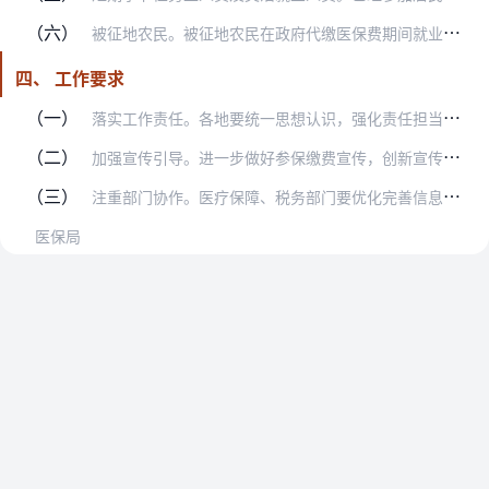
（六）
被征地农民。被征地农民在政府代缴医保费期间就业并参加职工医保的，医疗保障部门应做好参保关系转移接续，并及时暂停原居民医保待遇。
四、 工作要求
（一）
落实工作责任。各地要统一思想认识，强化责任担当，狠抓贯彻落实，确保让参保人获得更加满意的服务。各级医疗保障部门应加强源头把关，注重全过程动态管理，确保参保人身份…
（二）
加强宣传引导。进一步做好参保缴费宣传，创新宣传方式，拓展宣传渠道，对未参保人员实行精准推送式宣传，使群众全面了解医保政策和参保意义，调动群众参保缴费积极性，切实…
（三）
注重部门协作。医疗保障、税务部门要优化完善信息系统和数据共享平台，对清理的重复参保信息妥善保管，以备后续查验。医疗保障、财政、税务部门要密切协作，加强沟通，稳妥…
医保局