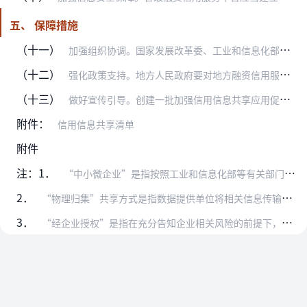
五、 保障措施
（十一）
加强组织协调。国家发展改革委、工业和信息化部、人民银行、银保监会要会同有关部门和单位建立健全加强信用信息共享应用促进中小微企业融资工作协调机制，做好与国家政务数…
（十二）
强化政策支持。地方人民政府要对地方融资信用服务平台建设予以合理保障。鼓励有条件的地方建立中小微企业信用贷款市场化风险分担补偿机制，合理分担信用风险。鼓励有条件的…
（十三）
做好宣传引导。创建一批加强信用信息共享应用促进中小微企业融资示范地区、示范银行、示范平台，强化正面引导，推广先进经验。组织动员银行、保险、担保、信用服务等机构广…
附件：
信用信息共享清单
附件
注：1．
“中小微企业”是指按照工业和信息化部等有关部门制定的中小企业划型标准确定的中型、小型、微型企业。个体工商户、农民专业合作社、农村集体经济组织的相关信用信息共享工…
2．
“物理归集”共享方式是指数据提供单位将相关信息传输至平台，由平台进行存储；“接口调用”共享方式是指数据提供单位向平台开放数据接口，由平台根据企业授权调用信息；“…
3．
“经企业授权”是指在充分告知企业相关风险的前提下，通过企业书面授权或企业实名注册后线上授权等方式进行授权。