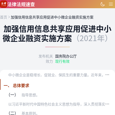
跳到主要内容
法律法规速查
首页
加强信用信息共享应用促进中小微企业融资实施方案
加强信用信息共享应用促进中小
微企业融资实施方案
（2021年）
发布机关
国务院办公厅
效力
现行有效
中
小微企业是稳增长、促就业、保民生的重要力量。近年来，金融供给侧结构性改革深入推进，社会信用体系不断完善，有效促进了中小微企业融资。但受银企信息不对称等因素制约…
一、 总体要求
（一）
指导思想。
以
习近平新时代中国特色社会主义思想为指导，深入贯彻落实党的十九大和十九届历次全会精神，按照党中央、国务院决策部署，充分发挥各类信用信息平台作用，在切实保障信息安…
（二）
基本原则。