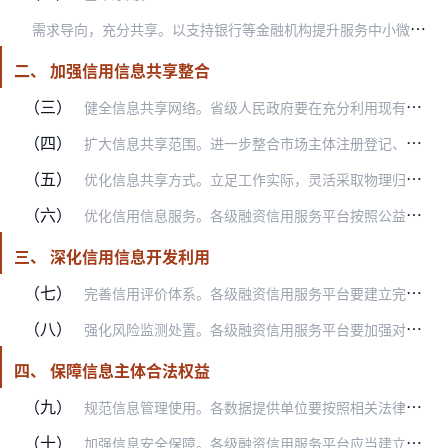
需
求导向，充分共享。以支持银行等金融机构提升服务中小微企业能力为出发点，充分发挥各类信用信息平台作用，多种方式归集共享各类涉企信用信息，破解银企信息不对称难题。
二、 加强信用信息共享整合
（三）
健全信息共享网络。省级人民政府要在充分利用现有地方信用信息共享平台、征信平台、综合金融服务平台等信息系统的基础上，统筹建立或完善地方融资信用服务平台，鼓励有条件…
（四）
扩大信息共享范围。进一步整合市场主体注册登记、行政许可、行政处罚、司法判决及执行、严重失信主体名单、荣誉表彰、政策支持等公共信用信息，不断提高数据准确性、完整性…
（五）
优化信息共享方式。立足工作实际，灵活采取物理归集、系统接口调用、数据核验等多种方式共享相关信息。已实现全国集中管理的信息原则上在国家层面共享，由国家有关部门和单…
（六）
优化信用信息服务。各级融资信用服务平台按照公益性原则，依法依规向接入机构提供基础性信息服务，并将相关信息使用情况及时反馈数据提供单位。对依法公开的信息，应当整合…
三、 深化信用信息开发利用
（七）
完善信用评价体系。各级融资信用服务平台要建立完善中小微企业信用评价指标体系，对中小微企业开展全覆盖信用评价，供银行等接入机构参考使用。鼓励接入机构根据自身业务特…
（八）
强化风险监测处置。各级融资信用服务平台要加强对获得贷款企业信用状况的动态监测，分析研判潜在风险并及时推送相关机构参考。依托融资信用服务平台等，探索建立中小微企业…
四、 保障信息主体合法权益
（九）
规范信息管理使用。各数据提供单位要按照相关法律法规和党中央、国务院政策文件要求，明确相关信息的共享公开属性和范围。各级融资信用服务平台要建立信息分级分类管理和使…
（十）
加强信息安全保障。各级融资信用服务平台应当建立完备的信息安全管理制度，强化信息安全技术保障，对接入机构进行信息安全评估，提升信息安全风险监测、预警、处置能力。接…