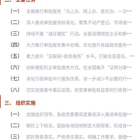
（一）
全面推行审批服务“马上办、网上办、就近办、一次办”。在梳理公布政府权责清单和公共服务事项清单基础上，以企业和群众办好“一件事”为标准，进一步提升审批服务效能。合…
（二）
深入推进审批服务标准化。聚焦不动产登记、市场准入、企业投资、建设工程、民生事务等办理量大、企业和群众关注的重点领域重点事项，按照减环节、减材料、减时限、减费用的…
（三）
持续开展“减证便民”行动。全面清理烦扰企业和群众的“奇葩”证明、循环证明、重复证明等各类无谓证明，大力减少盖章、审核、备案、确认、告知等各种繁琐环节和手续。凡没…
（四）
大力推行审批服务集中办理。优化提升各级政务服务大厅“一站式”功能，进一步推动审批服务事项进驻大厅统一办理。将部门分设的办事窗口整合为综合窗口，完善“前台综合受理…
（五）
着力提升“互联网+政务服务”水平。打破信息孤岛，统一明确各部门信息共享的种类、标准、范围、流程，加快推进部门政务信息联通共用。按照“整合是原则、孤网是例外”的要…
（六）
创新便民利企审批服务方式。在全国推开“证照分离”改革，扎实推进“照后减证”，进一步压缩企业开办时间。全面推动在建设工程领域实行联合勘验、联合审图、联合测绘、联合…
（七）
深化行政审批中介服务改革。进一步减少不必要的行政审批中介服务事项，无法定依据的一律取消。对已取消的中央指定地方实施行政审批中介服务事项和证明材料，各地不再作为行…
（八）
切实加强事中事后监管。改变重审批轻监管的行政管理方式，把更多行政资源从事前审批转到加强事中事后监管上来。按照权责对等、权责一致和“谁审批谁监管、谁主管谁监管”原…
三、 组织实施
（一）
加强组织领导。各级党委要高度重视深入推进审批服务便民化工作，切实履行领导责任，把这项工作列入重要议事日程，做好与地方机构改革统筹结合，研究重大问题，把握改革方向…
（二）
做好上下结合。鼓励各地因地制宜大胆探索，形成各具特色经验做法，创造更多管用可行的“土特产”、“一招鲜”。建立健全协作攻关机制，对不动产登记、市场准入、企业投资、…
（三）
抓好督查落实。严格责任落实，明确工作要求，做细做实各项工作，防止空喊口号、流于形式。按照“三个区分开来”原则，完善进一步激励广大干部担当作为的制度机制，对落实到…