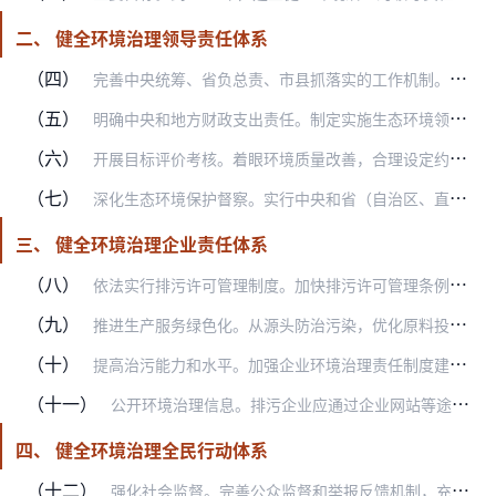
二、 健全环境治理领导责任体系
（四）
完善中央统筹、省负总责、市县抓落实的工作机制。党中央、国务院统筹制定生态环境保护的大政方针，提出总体目标，谋划重大战略举措。制定实施中央和国家机关有关部门生态环…
（五）
明确中央和地方财政支出责任。制定实施生态环境领域中央与地方财政事权和支出责任划分改革方案，除全国性、重点区域流域、跨区域、国际合作等环境治理重大事务外，主要由地…
（六）
开展目标评价考核。着眼环境质量改善，合理设定约束性和预期性目标，纳入国民经济和社会发展规划、国土空间规划以及相关专项规划。各地区可制定符合实际、体现特色的目标。…
（七）
深化生态环境保护督察。实行中央和省（自治区、直辖市）两级生态环境保护督察体制。以解决突出生态环境问题、改善生态环境质量、推动经济高质量发展为重点，推进例行督察，…
三、 健全环境治理企业责任体系
（八）
依法实行排污许可管理制度。加快排污许可管理条例立法进程，完善排污许可制度，加强对企业排污行为的监督检查。按照新老有别、平稳过渡原则，妥善处理排污许可与环评制度的…
（九）
推进生产服务绿色化。从源头防治污染，优化原料投入，依法依规淘汰落后生产工艺技术。积极践行绿色生产方式，大力开展技术创新，加大清洁生产推行力度，加强全过程管理，减…
（十）
提高治污能力和水平。加强企业环境治理责任制度建设，督促企业严格执行法律法规，接受社会监督。重点排污企业要安装使用监测设备并确保正常运行，坚决杜绝治理效果和监测数…
（十一）
公开环境治理信息。排污企业应通过企业网站等途径依法公开主要污染物名称、排放方式、执行标准以及污染防治设施建设和运行情况，并对信息真实性负责。鼓励排污企业在确保安…
四、 健全环境治理全民行动体系
（十二）
强化社会监督。完善公众监督和举报反馈机制，充分发挥“12369”环保举报热线作用，畅通环保监督渠道。加强舆论监督，鼓励新闻媒体对各类破坏生态环境问题、突发环境事…