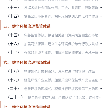
（十三）
发挥各类社会团体作用。工会、共青团、妇联等群团组织要积极动员广大职工、青年、妇女参与环境治理。行业协会、商会要发挥桥梁纽带作用，促进行业自律。加强对社会组织的管…
（十四）
提高公民环保素养。把环境保护纳入国民教育体系和党政领导干部培训体系，组织编写环境保护读本，推进环境保护宣传教育进学校、进家庭、进社区、进工厂、进机关。加大环境公…
五、 健全环境治理监管体系
（十五）
完善监管体制。整合相关部门污染防治和生态环境保护执法职责、队伍，统一实行生态环境保护执法。全面完成省以下生态环境机构监测监察执法垂直管理制度改革。实施“双随机、…
（十六）
加强司法保障。建立生态环境保护综合行政执法机关、公安机关、检察机关、审判机关信息共享、案情通报、案件移送制度。强化对破坏生态环境违法犯罪行为的查处侦办，加大对破…
（十七）
强化监测能力建设。加快构建陆海统筹、天地一体、上下协同、信息共享的生态环境监测网络，实现环境质量、污染源和生态状况监测全覆盖。实行“谁考核、谁监测”，不断完善生…
六、 健全环境治理市场体系
（十八）
构建规范开放的市场。深入推进“放管服”改革，打破地区、行业壁垒，对各类所有制企业一视同仁，平等对待各类市场主体，引导各类资本参与环境治理投资、建设、运行。规范市…
（十九）
强化环保产业支撑。加强关键环保技术产品自主创新，推动环保首台（套）重大技术装备示范应用，加快提高环保产业技术装备水平。做大做强龙头企业，培育一批专业化骨干企业，…
（二十）
创新环境治理模式。积极推行环境污染第三方治理，开展园区污染防治第三方治理示范，探索统一规划、统一监测、统一治理的一体化服务模式。开展小城镇环境综合治理托管服务试…
（二十一）
健全价格收费机制。严格落实“谁污染、谁付费”政策导向，建立健全“污染者付费+第三方治理”等机制。按照补偿处理成本并合理盈利原则，完善并落实污水垃圾处理收费政策。…
七、 健全环境治理信用体系