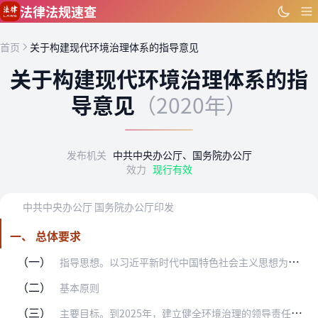
跳到主要内容
法律法规速查
首页
关于构建现代环境治理体系的指导意见
关于构建现代环境治理体系的指
导意见
（2020年）
发布机关
中共中央办公厅、国务院办公厅
效力
现行有效
中共中央办公厅 国务院办公厅印发
一、 总体要求
（一）
指导思想。以习近平新时代中国特色社会主义思想为指导，全面贯彻党的十九大和十九届二中、三中、四中全会精神，深入贯彻习近平生态文明思想，紧紧围绕统筹推进“五位一体”…
（二）
基本原则
（三）
主要目标。到2025年，建立健全环境治理的领导责任体系、企业责任体系、全民行动体系、监管体系、市场体系、信用体系、法律法规政策体系，落实各类主体责任，提高市场主…