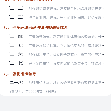
（二十二）
加强政务诚信建设。建立健全环境治理政务失信记录，将地方各级政府和公职人员在环境保护工作中因违法违规、失信违约被司法判决、行政处罚、纪律处分、问责处理等信息纳入政…
（二十三）
健全企业信用建设。完善企业环保信用评价制度，依据评价结果实施分级分类监管。建立排污企业黑名单制度，将环境违法企业依法依规纳入失信联合惩戒对象名单，将其违法信息记…
八、 健全环境治理法律法规政策体系
（二十四）
完善法律法规。制定修订固体废物污染防治、长江保护、海洋环境保护、生态环境监测、环境影响评价、清洁生产、循环经济等方面的法律法规。鼓励有条件的地方在环境治理领域先…
（二十五）
完善环境保护标准。立足国情实际和生态环境状况，制定修订环境质量标准、污染物排放（控制）标准以及环境监测标准等。推动完善产品环保强制性国家标准。做好生态环境保护规…
（二十六）
加强财税支持。建立健全常态化、稳定的中央和地方环境治理财政资金投入机制。健全生态保护补偿机制。制定出台有利于推进产业结构、能源结构、运输结构和用地结构调整优化的…
（二十七）
完善金融扶持。设立国家绿色发展基金。推动环境污染责任保险发展，在环境高风险领域研究建立环境污染强制责任保险制度。开展排污权交易，研究探索对排污权交易进行抵质押融…
九、 强化组织领导
（二十八）
加强组织实施。地方各级党委和政府要根据本意见要求，结合本地区发展实际，进一步细化落实构建现代环境治理体系的目标任务和政策措施，确保本意见确定的重点任务及时落地见…
（新华社北京2020年3月3日电）