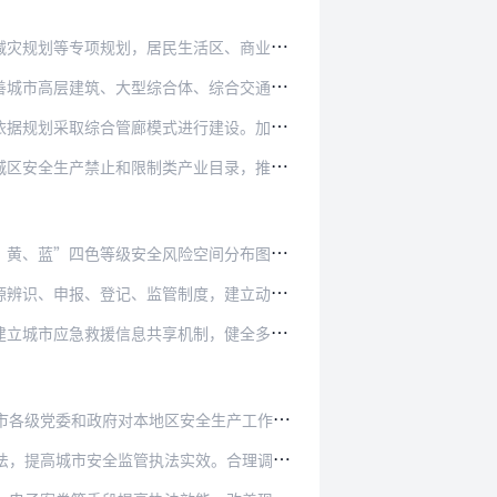
生活区、商业区、经济技术开发区、工业园区、港…
体、综合交通枢纽、隧道桥梁、管线管廊、道路交…
进行建设。加强城市交通、供水、排水防涝、供热…
产业目录，推动城市产业结构调整，治理整顿安全…
险空间分布图。编制城市安全风险白皮书，及时更…
制度，建立动态管理数据库，加快提升在线安全监…
机制，健全多部门协同预警发布和响应处置机制，…
全生产工作的领导责任、党政主要负责人第一责任…
效。合理调整执法队伍种类和结构，加强安全生产…