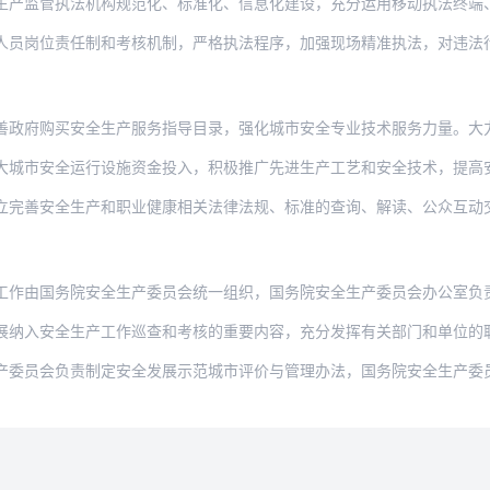
执法机构规范化、标准化、信息化建设，充分运用移动执法终端、电子案卷等手段提高执法效
责任制和考核机制，严格执法程序，加强现场精准执法，对违法行为及时作出处罚决定。依法
买安全生产服务指导目录，强化城市安全专业技术服务力量。大力实施安全生产责任保险，突
全运行设施资金投入，积极推广先进生产工艺和安全技术，提高安全自动监测和防控能力。加
全生产和职业健康相关法律法规、标准的查询、解读、公众互动交流信息平台。坚持谁执法谁
务院安全生产委员会统一组织，国务院安全生产委员会办公室负责实施，中央和国家机关有关
全生产工作巡查和考核的重要内容，充分发挥有关部门和单位的职能作用，加强规律性研究，
负责制定安全发展示范城市评价与管理办法，国务院安全生产委员会办公室负责制定评价细则