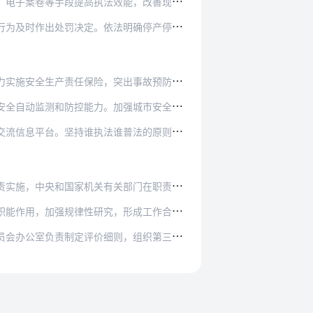
能，改善现场执法、调查取证、应急处置等监管执…
明确停产停业、停止施工、停止使用相关设施或设…
出事故预防功能。加快推进安全信用体系建设，强…
强城市安全监管信息化建设，建立完善安全生产监…
普法的原则，加大普法力度，切实提升人民群众的…
部门在职责范围内负责具体工作。各省（自治区、…
形成工作合力。鼓励引导社会化服务机构、公益组…
，组织第三方评价，并组织各有关部门开展复核、…