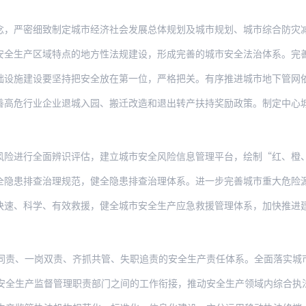
细致制定城市经济社会发展总体规划及城市规划、城市综合防灾减灾规划等专项规划，居民
区域特点的地方性法规建设，形成完善的城市安全法治体系。完善城市高层建筑、大型综合
设要坚持把安全放在第一位，严格把关。有序推进城市地下管网依据规划采取综合管廊模式
业企业退城入园、搬迁改造和退出转产扶持奖励政策。制定中心城区安全生产禁止和限制类
全面辨识评估，建立城市安全风险信息管理平台，绘制“红、橙、黄、蓝”四色等级安全风
查治理规范，健全隐患排查治理体系。进一步完善城市重大危险源辨识、申报、登记、监管
学、有效救援，健全城市安全生产应急救援管理体系，加快推进建立城市应急救援信息共享
岗双责、齐抓共管、失职追责的安全生产责任体系。全面落实城市各级党委和政府对本地区安
监督管理职责部门之间的工作衔接，推动安全生产领域内综合执法，提高城市安全监管执法实