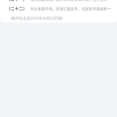
（二十二）
优化发展环境。加强正面宣传，挖掘宣传基层和一线技术技能人才成长成才的典型事迹，弘扬劳动光荣、技能宝贵、创造伟大的时代风尚。打通职业学校毕业生在就业、落户、参加招…
（新华社北京2021年10月12日电）