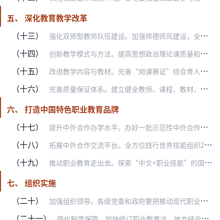
五、 深化教育教学改革
（十三）
强化双师型教师队伍建设。加强师德师风建设，全面提升教师素养。完善职业教育教师资格认定制度，在国家教师资格考试中强化专业教学和实践要求。制定双师型教师标准，完善教…
（十四）
创新教学模式与方法。提高思想政治理论课质量和实效，推进习近平新时代中国特色社会主义思想进教材、进课堂、进头脑。举办职业学校思想政治教育课程教师教学能力比赛。普遍…
（十五）
改进教学内容与教材。完善“岗课赛证”综合育人机制，按照生产实际和岗位需求设计开发课程，开发模块化、系统化的实训课程体系，提升学生实践能力。深入实施职业技能等级证…
（十六）
完善质量保证体系。建立健全教师、课程、教材、教学、实习实训、信息化、安全等国家职业教育标准，鼓励地方结合实际出台更高要求的地方标准，支持行业组织、龙头企业参与制…
六、 打造中国特色职业教育品牌
（十七）
提升中外合作办学水平。办好一批示范性中外合作办学机构和项目。加强与国际高水平职业教育机构和组织合作，开展学术研究、标准研制、人员交流。在“留学中国”项目、中国政…
（十八）
拓展中外合作交流平台。全方位践行世界技能组织2025战略，加强与联合国教科文组织等国际和地区组织的合作。鼓励开放大学建设海外学习中心，推进职业教育涉外行业组织建…
（十九）
推动职业教育走出去。探索“中文+职业技能”的国际化发展模式。服务国际产能合作，推动职业学校跟随中国企业走出去。完善“鲁班工坊”建设标准，拓展办学内涵。提高职业教…
七、 组织实施
（二十）
加强组织领导。各级党委和政府要把推动现代职业教育高质量发展摆在更加突出的位置，更好支持和帮助职业教育发展。职业教育工作部门联席会议要充分发挥作用，教育行政部门要…
（二十一）
强化制度保障。加快修订职业教育法，地方结合实际制定修订有关地方性法规。健全政府投入为主、多渠道筹集职业教育经费的体制。优化支出结构，新增教育经费向职业教育倾斜。…