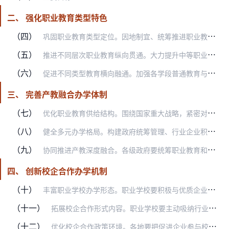
二、 强化职业教育类型特色
（四）
巩固职业教育类型定位。因地制宜、统筹推进职业教育与普通教育协调发展。加快建立“职教高考”制度，完善“文化素质+职业技能”考试招生办法，加强省级统筹，确保公平公正…
（五）
推进不同层次职业教育纵向贯通。大力提升中等职业教育办学质量，优化布局结构，实施中等职业学校办学条件达标工程，采取合并、合作、托管、集团办学等措施，建设一批优秀中…
（六）
促进不同类型教育横向融通。加强各学段普通教育与职业教育渗透融通，在普通中小学实施职业启蒙教育，培养掌握技能的兴趣爱好和职业生涯规划的意识能力。探索发展以专项技能…
三、 完善产教融合办学体制
（七）
优化职业教育供给结构。围绕国家重大战略，紧密对接产业升级和技术变革趋势，优先发展先进制造、新能源、新材料、现代农业、现代信息技术、生物技术、人工智能等产业需要的…
（八）
健全多元办学格局。构建政府统筹管理、行业企业积极举办、社会力量深度参与的多元办学格局。健全国有资产评估、产权流转、权益分配、干部人事管理等制度。鼓励上市公司、行…
（九）
协同推进产教深度融合。各级政府要统筹职业教育和人力资源开发的规模、结构和层次，将产教融合列入经济社会发展规划。以城市为节点、行业为支点、企业为重点，建设一批产教…
四、 创新校企合作办学机制
（十）
丰富职业学校办学形态。职业学校要积极与优质企业开展双边多边技术协作，共建技术技能创新平台、专业化技术转移机构和大学科技园、科技企业孵化器、众创空间，服务地方中小…
（十一）
拓展校企合作形式内容。职业学校要主动吸纳行业龙头企业深度参与职业教育专业规划、课程设置、教材开发、教学设计、教学实施，合作共建新专业、开发新课程、开展订单培养。…
（十二）
优化校企合作政策环境。各地要把促进企业参与校企合作、培养技术技能人才作为产业发展规划、产业激励政策、乡村振兴规划制定的重要内容，对产教融合型企业给予“金融+财政…