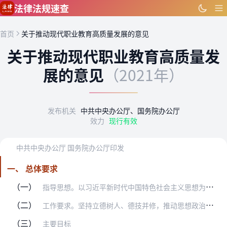
跳到主要内容
法律法规速查
首页
关于推动现代职业教育高质量发展的意见
关于推动现代职业教育高质量发
展的意见
（2021年）
发布机关
中共中央办公厅、国务院办公厅
效力
现行有效
中共中央办公厅 国务院办公厅印发
一、 总体要求
（一）
指导思想。以习近平新时代中国特色社会主义思想为指导，深入贯彻党的十九大和十九届二中、三中、四中、五中全会精神，坚持党的领导，坚持正确办学方向，坚持立德树人，优化…
（二）
工作要求。坚持立德树人、德技并修，推动思想政治教育与技术技能培养融合统一；坚持产教融合、校企合作，推动形成产教良性互动、校企优势互补的发展格局；坚持面向市场、促…
（三）
主要目标