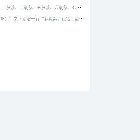
萘、六氯萘、七氯萘、八氯萘列入其中，并对生…
增一行“多氯萘，包括二氯萘、三氯萘、四氯萘、…