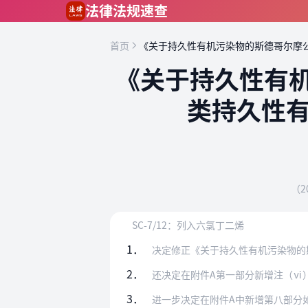
跳到主要内容
法律法规速查
首页
《关于持久性有机污染物的斯德哥尔摩
《关于持久性有
类持久性
（
SC-7/12：列入六氯丁二烯
1．
决定修正《关于持久性有机污染物的斯德哥尔
2．
还决定在附件A第一部分新增注（ⅵ
3．
进一步决定在附件A中新增第八部分