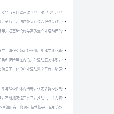
航空飞行营地、登山营地、船艇码头等建设。倡导…
合服务设施。运动区域设置标识标牌、设备寄存、…
户外运动目的地高效衔接。推进高质量户外运动目…
组建专业化管理和教练队伍，加强管理实务、运动…
动服务体系。鼓励模式创新、引进合作等方式，不…
字平台，增强赛事报名、线路规划、应急救援等服…
更多群众找到适合的参与方式。推广徒步、登山、…
动汽车拉力赛、房车露营集结赛、越野赛、帆船赛…
，吸引高水平国际赛事在当地落户。对标赛事国际…