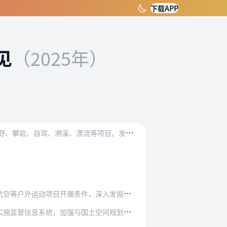
下载APP
见
（2025年）
户
外运动主要是指以自然或户外环境为依托的体育运动，一般包括滑雪、滑冰、桨板、船艇、潜水、骑行、山地越野、攀岩、自驾、溯溪、漂流等项目。发展户外运动是满足人民群众…
件，深入发掘区域比较优势，合理确定高质量户外…
国土空间规划的衔接，严格遵守耕地和永久基本农…