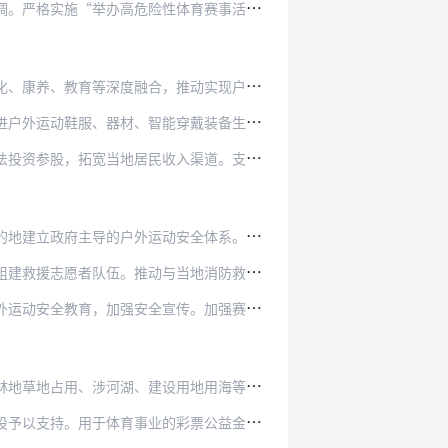
体育赛事活动”行政许可，明确主办方、承办方、…
推动实现户外运动项目全空间、全季节、全时段覆…
穿戴装备生产企业，支持运动器材设备自主研发。…
入渠道。支持公建民营等模式，调动民营企业参与…
安全体系。落实国家相关安全标准，户外运动区域…
当地消防救援、医疗等部门建立紧密合作关系，鼓…
传。加强赛事活动前的风险讲解、标识提示设置和…
用地用海等审批流程，鼓励依法利用集体建设用地…
彩票公益金可按规定支持户外运动公益项目。通过…