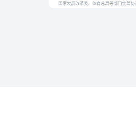
使用帮助
法律法规速查
使用帮助
专为法律人设计的法律查阅工具
账号和数
API 接入
MCP 接