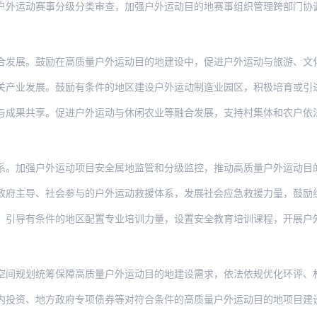
赛事分级分类审查，加强户外运动目的地赛事组织管理跨部门协调。严格实施“举办高危险性
鼓励在高质量户外运动目的地建设中，促进户外运动与旅游、文化、康养、教育等深度融合，
展。鼓励有条件的地区建设户外运动制造业园区，积极培育或引进户外运动鞋服、器材、智能
享。促进户外运动与休闲农业等融合发展，支持村集体和农户依法投资参股，拓宽当地居民收
户外运动项目安全属地监管和分级监控，推动高质量户外运动目的地建立政府主导的户外运动
、社会参与的户外运动救援体系，发展社会应急救援力量，鼓励组建救援志愿者队伍。推动与
条件的地区配置专业培训力量，设置安全教育培训课程，开展户外运动安全教育，加强安全宣
统筹保障高质量户外运动目的地建设需求，依法依规优化环评、林地草地占用、涉河湖、建设
地方政府专项债券等对符合条件的高质量户外运动目的地项目建设予以支持。用于体育事业的