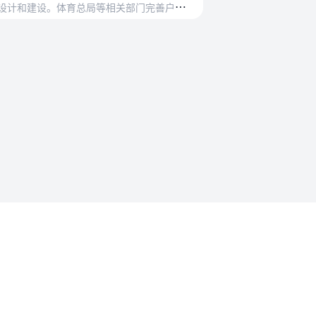
国
家发展改革委、体育总局等部门统筹协调高质量户外运动目的地相关工作，指导高质量户外运动目的地的规划、设计和建设。体育总局等相关部门完善户外运动标准体系。省级人民…
法规要求
沪ICP备2023015770号-1
沪公网安备31011302008558号