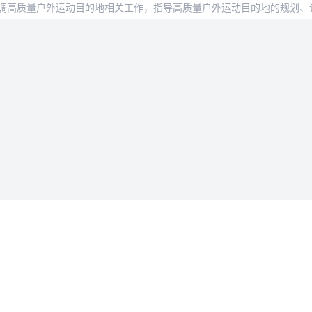
法律条款
用户协议
据删除
隐私政策
会员服务协议
入