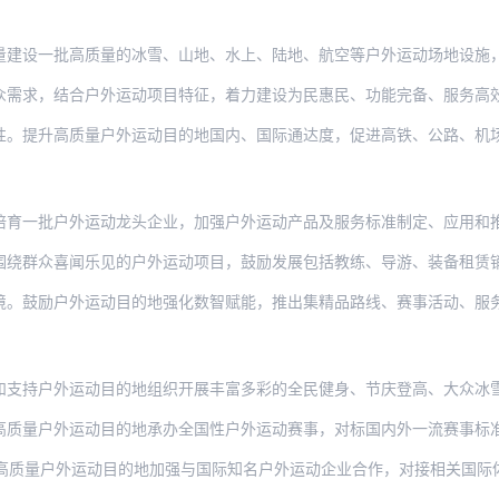
批高质量的冰雪、山地、水上、陆地、航空等户外运动场地设施，支持汽车自驾运动营地、
结合户外运动项目特征，着力建设为民惠民、功能完备、服务高效、便捷可及的户外运动综
高质量户外运动目的地国内、国际通达度，促进高铁、公路、机场等交通基础设施与高质量
户外运动龙头企业，加强户外运动产品及服务标准制定、应用和推广，增强引领示范作用。
喜闻乐见的户外运动项目，鼓励发展包括教练、导游、装备租赁销售和保险等在内的户外运
户外运动目的地强化数智赋能，推出集精品路线、赛事活动、服务信息于一体的户外运动数
外运动目的地组织开展丰富多彩的全民健身、节庆登高、大众冰雪季等群众性体育活动，让
外运动目的地承办全国性户外运动赛事，对标国内外一流赛事标准，不断提高运营水平。推
外运动目的地加强与国际知名户外运动企业合作，对接相关国际体育组织赛事资源和技术指导