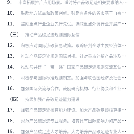
9．
丰富拓展推广应用场景。适时将产品碳足迹相关要求纳入政府采购需求标准，鼓励政府和国有企业加大碳足迹较低产品的采购和推广应用力度。以电子产品、家用电器、装饰装修材料…
10．
鼓励地方试点和政策创新。鼓励有条件的省市基于自身实际开展产品碳足迹试点，探索政策支持工具创新，加大财政支持力度，支持公共采购、公众消费、绿色出行和碳普惠场景中优…
11．
鼓励重点行业企业先行先试。选取重点外贸行业开展产品碳足迹试点，鼓励重点行业企业建立产品碳足迹数字化管理系统，自愿报送产品碳足迹因子，指导行业企业开发产品碳足迹核…
（三）
推动产品碳足迹规则国际互信
12．
积极应对国际涉碳贸易政策。跟踪研判全球主要经济体涉碳贸易政策和国际产品碳足迹相关规则发展趋势，关注航运等重点行业碳减排政策及影响，聚焦外贸产品面临挑战和企业诉求…
13．
推动产品碳足迹规则国际对接。针对重点外贸产品涉及的原材料、半成品和成品，加快发布更新本地化产品碳足迹因子并推动国际认可，促进与主要贸易伙伴就重点产品碳足迹核算评…
14．
推动与共建“一带一路”国家产品碳足迹规则交流互认。加强与共建“一带一路”国家交流合作，共同推动适用于共建“一带一路”国家的产品碳足迹核算评价和认证标准研制。鼓励…
15．
积极参与国际标准规则制定。加强与联合国经济及社会理事会、国际标准组织、世界贸易组织等国际机构对话交流，积极参与国际产品碳足迹相关标准规则的制修订。指导行业协会、…
16．
加强国际交流与合作。鼓励研究机构、行业协会和企业加强产品碳足迹相关国际交流，在产品碳足迹因子数据库建设、标准制定和专业人才培养等方面开展合作，保障我国出口产品碳…
（四）
持续加强产品碳足迹能力建设
17．
加强产品碳足迹核算能力建设。加大产品碳足迹核算相关人员培训力度，鼓励有培训资质的机构面向企业开展专业化培训，提升从业人员专业能力水平，强化专业支撑保障。（各部门…
18．
规范产品碳足迹专业服务。培育具有国际影响力的产品碳足迹核算评价和认证机构，鼓励有能力的行业组织、企业在海外设立产品碳足迹服务机构。完善认证机构管理制度，对违法违…
19．
加强产品碳足迹人才培养。大力培养产品碳足迹专业人才，完善相关职业体系。鼓励普通高校和职业学校开设产品碳足迹相关课程，编制专业教材，搭建“政校企协”共建的人才培育…