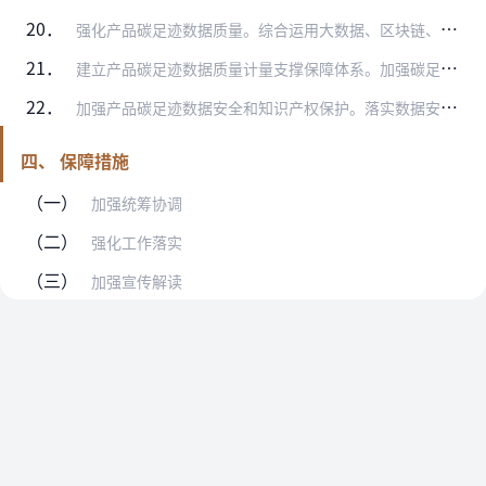
20．
强化产品碳足迹数据质量。综合运用大数据、区块链、工业互联网标识解析等技术，提升数据监测、采集、存储、核算和校验的可靠性与即时性。推动产品碳足迹因子数据与全国碳排…
21．
建立产品碳足迹数据质量计量支撑保障体系。加强碳足迹智能计量器具的研制和应用。在碳足迹核算和碳足迹因子数据库建设中，优先选用具有计量溯源性的数据，指导开展碳足迹数…
22．
加强产品碳足迹数据安全和知识产权保护。落实数据安全法规制度，强化产品碳足迹数据流通监管，保障数据交换环境安全可靠，鼓励数字技术企业开展基于云端的安全服务，提升数…
四、 保障措施
（一）
加强统筹协调
（二）
强化工作落实
（三）
加强宣传解读