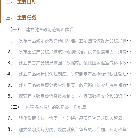
二、 主要目标
三、 主要任务
（一）
建立健全碳足迹管理体系
1．
发布产品碳足迹核算通则标准。立足国情做好产品碳足迹国际通用核算方法和标准本地化工作，编制发布国家产品碳足迹核算通则标准，明确产品碳足迹核算边界、核算方法、发布形…
2．
发布重点产品碳足迹核算规则标准。优先聚焦电力、煤炭、天然气、燃油、钢铁、电解铝、水泥、化肥、氢、石灰、玻璃、乙烯、合成氨、电石、甲醇、锂电池、新能源汽车、光伏和…
3．
建立完善产品碳足迹因子数据库。依托国家温室气体排放因子数据库，优先聚焦基础能源、大宗商品及原材料、半成品和交通运输等重点领域发布产品碳足迹因子，建立国家产品碳足…
4．
建立产品碳标识认证制度。研究制定产品碳标识认证管理办法，明确适用范围、标识式样、认证流程、管理要求等。研究制定产品碳足迹认证目录和实施规则。（市场监管总局牵头，…
5．
建立产品碳足迹分级管理制度。政府部门探索开展重点行业和细分领域的产品碳足迹分级评定和管理工作。鼓励企业参照相关标准和要求开展自身和供应链碳足迹评价，推动企业挖掘…
6．
探索建立碳足迹信息披露制度。在保障数据安全和知识产权前提下，分阶段、分步骤鼓励企业以环境气候信息披露、可持续（发展）信息披露或自愿性评价认证等方式发布产品碳足迹…
（二）
构建多方参与的碳足迹工作格局
7．
强化政策支持与协同。推动将产品碳足迹要求融入贸易、财政、金融和产业等政策，形成推广产品碳足迹的政策合力。鼓励将产品碳足迹纳入绿色低碳供应链和产品等评价指标，充分…
8．
加大金融支持力度。鼓励融资主体高效、准确、及时核算产品碳足迹，并在此基础上进一步核算融资项目碳排放，为绿色金融和转型金融服务提供必要信息。鼓励金融机构在依法合规…